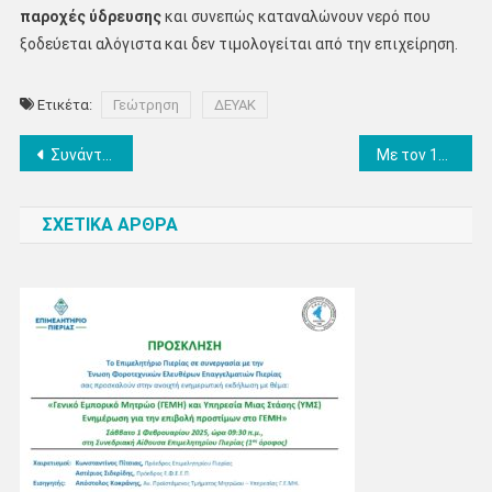
παροχές ύδρευσης
και συνεπώς καταναλώνουν νερό που
ξοδεύεται αλόγιστα και δεν τιμολογείται από την επιχείρηση.
Ετικέτα:
Γεώτρηση
ΔΕΥΑΚ
Πλοήγηση
Συνάντηση του Προέδρου της Τ.Κ Καταφυγίου και των Καταφυγιώτικων φορέων με την Αντιπεριφερειάρχη Πιερίας
Με τον 12χρονο Κατερινιώτη συγγραφέα Χρήστο Τατσιόπουλο συναντήθηκε ο Δήμαρχος Ι.Ντούμος
άρθρων
ΣΧΕΤΙΚΑ ΑΡΘΡΑ