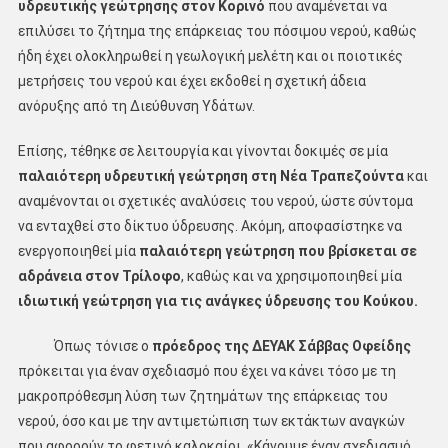
υδρευτικής γεώτρησης στον Κορινό
που αναμένεται να
επιλύσει το ζήτημα της επάρκειας του πόσιμου νερού, καθώς
ήδη έχει ολοκληρωθεί η γεωλογική μελέτη και οι ποιοτικές
μετρήσεις του νερού και έχει εκδοθεί η σχετική άδεια
ανόρυξης από τη Διεύθυνση Υδάτων.
Επίσης, τέθηκε σε λειτουργία και γίνονται δοκιμές σε μία
παλαιότερη υδρευτική γεώτρηση στη Νέα Τραπεζούντα
και
αναμένονται οι σχετικές αναλύσεις του νερού, ώστε σύντομα
να ενταχθεί στο δίκτυο ύδρευσης. Ακόμη, αποφασίστηκε να
ενεργοποιηθεί μία
παλαιότερη γεώτρηση που βρίσκεται σε
αδράνεια στον Τρίλοφο
, καθώς και να χρησιμοποιηθεί μία
ιδιωτική γεώτρηση για τις ανάγκες ύδρευσης του Κούκου.
Όπως τόνισε ο
πρόεδρος της ΔΕΥΑΚ Σάββας Οφείδης
πρόκειται για έναν σχεδιασμό που έχει να κάνει τόσο με τη
μακροπρόθεσμη λύση των ζητημάτων της επάρκειας του
νερού, όσο και με την αντιμετώπιση των εκτάκτων αναγκών
που αφορούν το φετινό καλοκαίρι. «Κάνουμε έναν σχεδιασμό