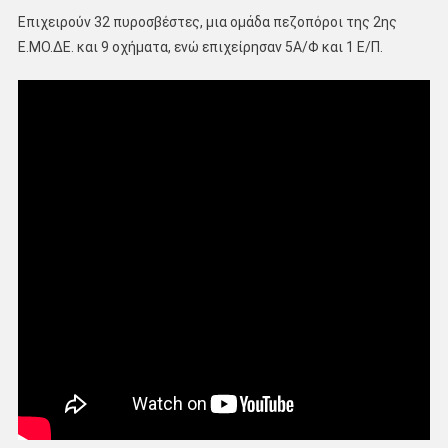
Επιχειρούν 32 πυροσβέστες, μια ομάδα πεζοπόροι της 2ης
Ε.ΜΟ.ΔΕ. και 9 οχήματα, ενώ επιχείρησαν 5Α/Φ και 1 Ε/Π.