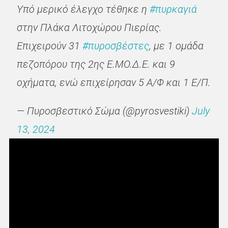
Υπό μερικό έλεγχο τέθηκε η
#πυρκαγιά
στην Πλάκα Λιτοχώρου Πιερίας.
Επιχειρούν 31
#πυροσβέστες
, με 1 ομάδα
πεζοπόρου της 2ης Ε.ΜΟ.Δ.Ε. και 9
οχήματα, ενώ επιχείρησαν 5 Α/Φ και 1 Ε/Π.
— Πυροσβεστικό Σώμα (@pyrosvestiki)
July
13, 2024