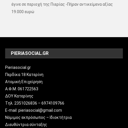
έγινε σε περιοχή της Πιερίας -Πήραν αντικείμενα αξίας
19.000 ευρώ
PIERIASOCIAL.GR
Pieriasocial.gr
Περδίκα 18 Κατερίνη
Ατομική Επιχείρηση
Α.Φ.Μ. 061722563
ΔΟΥ Κατερίνης
Tηλ: 2351026836 – 6974109766
E-mail: pieriasocial@gmail.com
Νόμιμος εκπρόσωπος – Ιδιοκτήτρια
Διευθύντρια σύνταξης