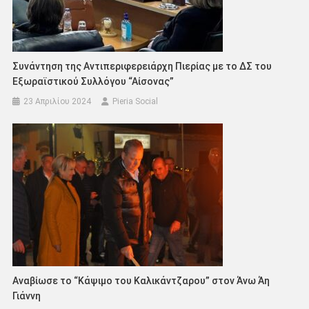
Συνάντηση της Αντιπεριφερειάρχη Πιερίας με το ΔΣ του
Εξωραϊστικού Συλλόγου “Αίσονας”
23 Απριλίου 2024
Pieria Social
Αναβίωσε το “Κάψιμο του Καλικάvτζαρου” στον Άνω Άη
Γιάννη