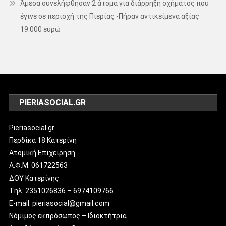
Άμεσα συνελήφθησαν 2 άτομα για διάρρηξη οχήματος που
έγινε σε περιοχή της Πιερίας -Πήραν αντικείμενα αξίας
19.000 ευρώ
PIERIASOCIAL.GR
Pieriasocial.gr
Περδίκα 18 Κατερίνη
Ατομική Επιχείρηση
Α.Φ.Μ. 061722563
ΔΟΥ Κατερίνης
Tηλ: 2351026836 – 6974109766
E-mail: pieriasocial@gmail.com
Νόμιμος εκπρόσωπος – Ιδιοκτήτρια