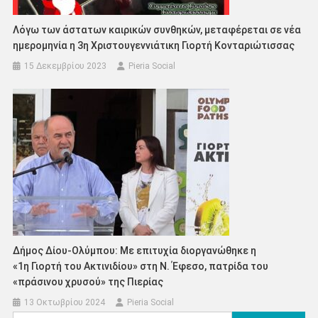
Λόγω των άστατων καιρικών συνθηκών, μεταφέρεται σε νέα
ημερομηνία η 3η Χριστουγεννιάτικη Γιορτή Κονταριώτισσας
15 Δεκεμβρίου 2023
Pieria Social
Δήμος Δίου-Ολύμπου: Με επιτυχία διοργανώθηκε η
«1η Γιορτή του Ακτινιδίου» στη Ν. Έφεσο, πατρίδα του
«πράσινου χρυσού» της Πιερίας
13 Οκτωβρίου 2024
Pieria Social