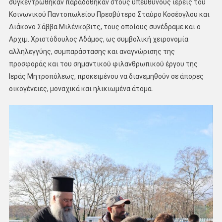
συγκεντρώθηκαν παραδόθηκαν στους υπεύθυνους ιερείς του
Κοινωνικού Παντοπωλείου Πρεσβύτερο Σταύρο Κοσέογλου και
Διάκονο Σάββα Μιλένκοβιτς, τους οποίους συνέδραμε και ο
Αρχιμ. Χριστόδουλος Αδάμος, ως συμβολική χειρονομία
αλληλεγγύης, συμπαράστασης και αναγνώρισης της
προσφοράς και του σημαντικού φιλανθρωπικού έργου της
Ιεράς Μητροπόλεως, προκειμένου να διανεμηθούν σε άπορες
οικογένειες, μοναχικά και ηλικιωμένα άτομα.