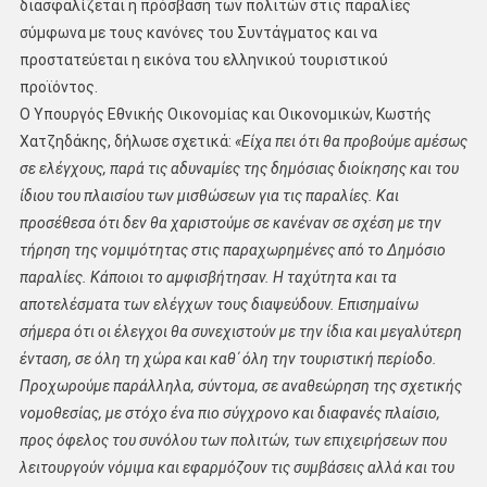
διασφαλίζεται η πρόσβαση των πολιτών στις παραλίες
σύμφωνα με τους κανόνες του Συντάγματος και να
προστατεύεται η εικόνα του ελληνικού τουριστικού
προϊόντος.
Ο Υπουργός Εθνικής Οικονομίας και Οικονομικών, Κωστής
Χατζηδάκης, δήλωσε σχετικά:
«Είχα πει ότι θα προβούμε αμέσως
σε ελέγχους, παρά τις αδυναμίες της δημόσιας διοίκησης και του
ίδιου του πλαισίου των μισθώσεων για τις παραλίες. Και
προσέθεσα ότι δεν θα χαριστούμε σε κανέναν σε σχέση με την
τήρηση της νομιμότητας στις παραχωρημένες από το Δημόσιο
παραλίες. Κάποιοι το αμφισβήτησαν. Η ταχύτητα και τα
αποτελέσματα των ελέγχων τους διαψεύδουν. Επισημαίνω
σήμερα ότι οι έλεγχοι θα συνεχιστούν με την ίδια και μεγαλύτερη
ένταση, σε όλη τη χώρα και καθ΄ όλη την τουριστική περίοδο.
Προχωρούμε παράλληλα, σύντομα, σε αναθεώρηση της σχετικής
νομοθεσίας, με στόχο ένα πιο σύγχρονο και διαφανές πλαίσιο,
προς όφελος του συνόλου των πολιτών, των επιχειρήσεων που
λειτουργούν νόμιμα και εφαρμόζουν τις συμβάσεις αλλά και του