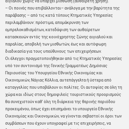
αιγιαλού χωρίς να υπάρχει μίσθωση (αυθαίρετη χρήση).
– Οι ποινές που επιβάλλονται– ανάλογα με την βαρύτητα της
παράβασης – από τις κατά τόπους Κτηματικές Υπηρεσίες
περιλαμβάνουν: πρόστιμα, απομάκρυνση των
ομπρελοκαθισμάτων, κατεδάφιση των αυθαίρετων
κατασκευών εντός της κοινόχρηστης ζώνης αιγιαλού και
παραλίας, αποβολή των μισθωτών, έως και αυτόφωρη
διαδικασία για τους υπεύθυνους των επιχειρήσεων.
Οι έλεγχοι πραγματοποιήθηκαν από τις Κτηματικές Υπηρεσίες
υπό τον συντονισμό της Γενικής Γραμματέως Δημόσιας
Περιουσίας του Υπουργείου Εθνικής Οικονομίας και
Οικονομικών, Νάγιας Κόλλια, αυτεπάγγελτα ή ύστερα από
καταγγελίες που υποβάλουν οι πολίτες. Οι αυτοψίες σε όλη τη
χώρα και ιδίως στους δημοφιλείς τουριστικούς προορισμούς
θα συνεχιστούν καθ’ όλη τη διάρκεια της θερινής περιόδου
προκειμένου, όπως έχει επισημάνει το υπουργείο Εθνικής
Οικονομίας και Οικονομικών, να γίνονται σεβαστοί οι όροι των
συμβάσεων που έχουν υπογραφεί με τις επιχειρήσεις, να