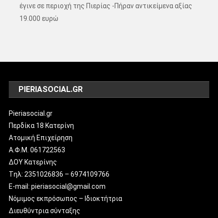
έγινε σε περιοχή της Πιερίας -Πήραν αντικείμενα αξίας
19.000 ευρώ
PIERIASOCIAL.GR
Pieriasocial.gr
Περδίκα 18 Κατερίνη
Ατομική Επιχείρηση
Α.Φ.Μ. 061722563
ΔΟΥ Κατερίνης
Tηλ: 2351026836 – 6974109766
E-mail: pieriasocial@gmail.com
Νόμιμος εκπρόσωπος – Ιδιοκτήτρια
Διευθύντρια σύνταξης