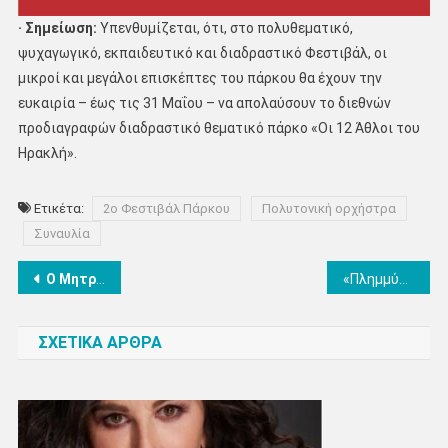
·
Σημείωση:
Υπενθυμίζεται, ότι, στο πολυθεματικό,
ψυχαγωγικό, εκπαιδευτικό και διαδραστικό Φεστιβάλ, οι
μικροί και μεγάλοι επισκέπτες του πάρκου θα έχουν την
ευκαιρία – έως τις 31 Μαΐου – να απολαύσουν το διεθνών
προδιαγραφών διαδραστικό θεματικό πάρκο «Οι 12 Άθλοι του
Ηρακλή».
Ετικέτα:
2ο Φεστιβάλ Πάρκου
Πολυτονική ορχήστρα
Συναυλία
Πλοήγηση
Ο Μητροπολίτης Κίτρους Γεώργιος στην Παναγία Σουμελά για την επέτειο Γενοκτονίας των Ποντίων
«Πλημμύρισε» επισκέπτες το εντυπωσιακό 2ο Φεστιβάλ Πάρκου! (βίντεο+φωτο)
άρθρων
ΣΧΕΤΙΚΑ ΑΡΘΡΑ