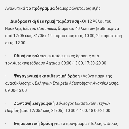
Αναλυτικά
το πρόγραμμα
διαμορφώνεται ως εξής:
·
Διαδραστική θεατρική παράσταση
«Οι 12 Άθλοι του
Ηρακλή»,
θέατρο Commedia
, διάρκεια 40 λεπτών (καθημερινά
η
η
από 12/05 έως 31/05), 1
παράσταση στις 10:00, 2
παράσταση
στις 12:00
·
Οδική ασφάλεια
, εκπαιδευτικές δράσεις από
τον
Αυτοκινητόδρομο Αιγαίου,
09:00-13:00, 17:30-20:30
·
Ψυχαγωγική εκπαιδευτική δράση
«Λούνα παρκ της
ανακύκλωσης»,
Ελληνική Εταιρεία Αξιοποίησης Ανακύκλωσης
,
09:00-13:00
·
Ζωντανή Ζωγραφική
,
Σύλλογος Εικαστικών Τεχνών
Πιερίας
(από 12/05/ έως 31/05), 10:30-14:00, 18:00-21:00
·
Ενημερωτική δράση
για το πρόγραμμα «Πόλεις φιλικές