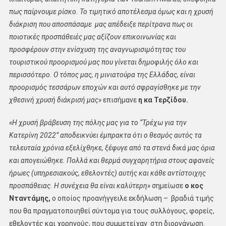
πως παίρνουμε ρίσκο. Το τιμητικό αποτέλεσμα όμως και η χρυσή
διάκριση που αποσπάσαμε μας απέδειξε περίτρανα πως οι
ποιοτικές προσπάθειές μας αξίζουν επικοινωνίας και
προσφέρουν στην ενίσχυση της αναγνωρισιμότητας του
τουριστικού προορισμού μας που γίνεται δημοφιλής όλο και
περισσότερο. Ο τόπος μας, η μινιατούρα της Ελλάδας, είναι
προορισμός τεσσάρων εποχών και αυτό σφραγίσθηκε με την
χθεσινή χρυσή διάκρισή μας»
επισήμανε
η κα Τερζίδου.
«Η χρυσή βράβευση της πόλης μας για το “Τρέχω για την
Κατερίνη 2022” αποδεικνύει έμπρακτα ότι ο θεσμός αυτός τα
τελευταία χρόνια εξελίχθηκε, ξέφυγε από τα στενά δικά μας όρια
και απογειώθηκε. Πολλά και θερμά συγχαρητήρια στους αφανείς
ήρωες (υπηρεσιακούς, εθελοντές) αυτής και κάθε αντίστοιχης
προσπάθειας. Η συνέχεια θα είναι καλύτερη»
σημείωσε
ο κος
Νταντάμης,
ο οποίος προανήγγειλε εκδήλωση – βραδιά τιμής
που θα πραγματοποιηθεί σύντομα για τους συλλόγους, φορείς,
εθελοντές και χορηγούς, που συμμετείχαν στη διοργάνωση.