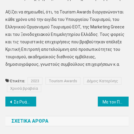
Αξίζει να σημειωθεί, ότι, τα Tourism Awards διοργανώνονται
κάθε χρόνο υπό την αιγίδα του Υπουργείου Τουρισμού, του
Ελληνικού Οργανισμού Τουρισμού ΕΟΤ, της Marketing Greece
και του Ξενοδοχειακού Επιμελητηρίου Ελλάδος. Τους φορείς
και τις τουριστικές επιχειρήσεις που βραβεύτηκαν επέλεξε
Κριτική Επιτροπή αποτελούμενη από προσωπικότητες του
τουρισμού, ακαδημαϊκούς διεθνούς εμβέλειας,
δημοσιογράφους, γνωστούς συμβούλους επιχειρήσεων κ.α.
Ετικέτα:
2023
Tourism Awards
Δήμος Κατερίνης
Χρυσά βραβεία
Πλοήγηση
Σε Ρυάκια, Καστανιά και Κολινδρό αύριο Σάββατο 29 Απριλίου ο υποψήφιος βουλευτής Ν.Δ Πιερίας Σπύρος Κουλκουδίνας
Με τον Πρόεδρο και τα μέλη του ΔΣ του Σωματείου Εστίασης Κατερίνης συναντήθηκε ο υποψήφιος βουλευτής Πιερίας ΠΑΣΟΚ Κ.Κουτρούπας
άρθρων
ΣΧΕΤΙΚΑ ΑΡΘΡΑ