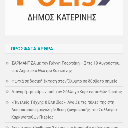
ΠΡΌΣΦΑΤΑ ΆΡΘΡΑ
ΣΑΡΜΑΝΤΖΑ με τον Γιάννη Τσορτέκη – Στις 19 Αυγούστου,
στο Δημοτικό Θέατρο Κατερίνης
Φωτιά σε δασική έκταση στον Όλυμπο σε δύσβατο σημείο
Διανομή τροφίμων από τον Σύλλογο Καρκινοπαθών Πιερίας
«Πινελιές Τέχνης & Ελπίδας»: Άνοιξε τις πύλες της στη
Λεπτοκαρυά η μεγάλη έκθεση ζωγραφικής του Συλλόγου
Καρκινοπαθών Πιερίας
Άμεσα συνελήφθησαν 2 άτομα για διάρρηξη οχήματος που