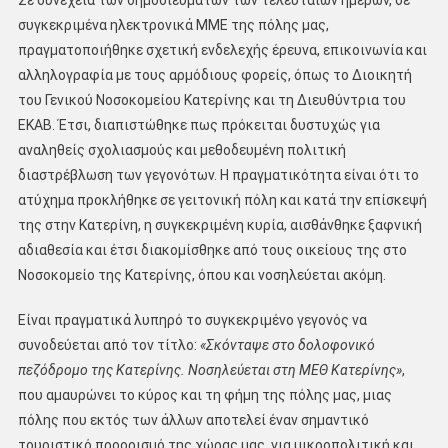
συγκεκριμένα ηλεκτρονικά ΜΜΕ της πόλης μας,
πραγματοποιήθηκε σχετική ενδελεχής έρευνα, επικοινωνία και
αλληλογραφία με τους αρμόδιους φορείς, όπως το Διοικητή
του Γενικού Νοσοκομείου Κατερίνης και τη Διευθύντρια του
ΕΚΑΒ. Έτσι, διαπιστώθηκε πως πρόκειται δυστυχώς για
αναληθείς σχολιασμούς και μεθοδευμένη πολιτική
διαστρέβλωση των γεγονότων. Η πραγματικότητα είναι ότι το
ατύχημα προκλήθηκε σε γειτονική πόλη και κατά την επίσκεψή
της στην Κατερίνη, η συγκεκριμένη κυρία, αισθάνθηκε ξαφνική
αδιαθεσία και έτσι διακομίσθηκε από τους οικείους της στο
Νοσοκομείο της Κατερίνης, όπου και νοσηλεύεται ακόμη.
Είναι πραγματικά λυπηρό το συγκεκριμένο γεγονός να
συνοδεύεται από τον τίτλο:
«Σκόνταψε στο δολοφονικό
πεζόδρομο της Κατερίνης. Νοσηλεύεται στη ΜΕΘ Κατερίνης»
,
που αμαυρώνει το κύρος και τη φήμη της πόλης μας, μιας
πόλης που εκτός των άλλων αποτελεί έναν σημαντικό
τουριστικό προορισμό της χώρας μας, για μικροπολιτική και