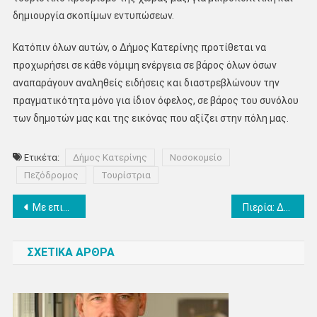
δημιουργία σκοπίμων εντυπώσεων.
Κατόπιν όλων αυτών, ο Δήμος Κατερίνης προτίθεται να
προχωρήσει σε κάθε νόμιμη ενέργεια σε βάρος όλων όσων
αναπαράγουν αναληθείς ειδήσεις και διαστρεβλώνουν την
πραγματικότητα μόνο για ίδιον όφελος, σε βάρος του συνόλου
των δημοτών μας και της εικόνας που αξίζει στην πόλη μας.
Ετικέτα:
Δήμος Κατερίνης
Νοσοκομείο
Πεζόδρομος
Τουρίστρια
Πλοήγηση
Με επιτυχία πραγματοποιήθηκε χθες η εκδήλωση του Φιλοπτώχου Συλλόγου Κατερίνης “Η Ελεημοσύνη” (Φωτορεπορτάζ)
Πιερία: Δικογραφία σε βάρος 59χρονου για περιβαλλοντική ρύπανση-
άρθρων
ΣΧΕΤΙΚΑ ΑΡΘΡΑ