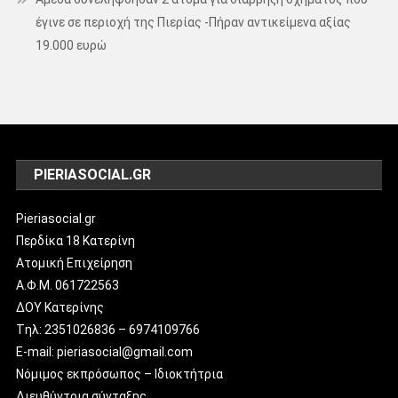
έγινε σε περιοχή της Πιερίας -Πήραν αντικείμενα αξίας
19.000 ευρώ
PIERIASOCIAL.GR
Pieriasocial.gr
Περδίκα 18 Κατερίνη
Ατομική Επιχείρηση
Α.Φ.Μ. 061722563
ΔΟΥ Κατερίνης
Tηλ: 2351026836 – 6974109766
E-mail: pieriasocial@gmail.com
Νόμιμος εκπρόσωπος – Ιδιοκτήτρια
Διευθύντρια σύνταξης