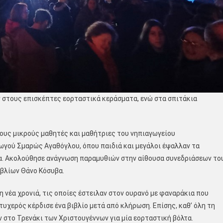
αν στους επισκέπτες εορταστικά κεράσματα, ενώ στα σπιτάκια
τους μικρούς μαθητές και μαθήτριες του νηπιαγωγείου
ωγού Σμαρώς Αγαθόγλου, όπου παιδιά και μεγάλοι έψαλλαν τα
α. Ακολούθησε ανάγνωση παραμυθιών στην αίθουσα συνεδριάσεων το
βλίων Θάνο Κόσυβα.
η νέα χρονιά, τις οποίες έστειλαν στον ουρανό με φαναράκια που
τυχερός κέρδισε ένα βιβλίο μετά από κλήρωση. Επίσης, καθ’ όλη τη
ν στο Τρενάκι των Χριστουγέννων για μία εορταστική βόλτα.