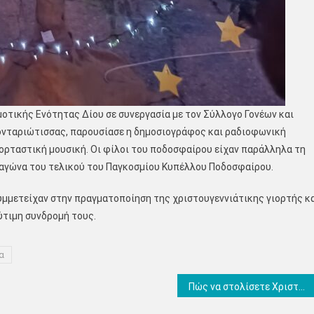
οτικής Ενότητας Δίου σε συνεργασία με τον Σύλλογο Γονέων και
ονταριώτισσας, παρουσίασε η δημοσιογράφος και ραδιοφωνική
ορταστική μουσική. Οι φίλοι του ποδοσφαίρου είχαν παράλληλα τη
 αγώνα του τελικού του Παγκοσμίου Κυπέλλου Ποδοσφαίρου.
υμμετείχαν στην πραγματοποίηση της χριστουγεννιάτικης γιορτής κ
ύτιμη συνδρομή τους.
α
Πώς να στολίσετε Χριστουγεννιάτικα το παιδικό δωμάτιο