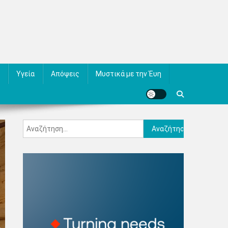
Υγεία
Απόψεις
Μυστικά με την Έυη
Αναζήτηση
για: