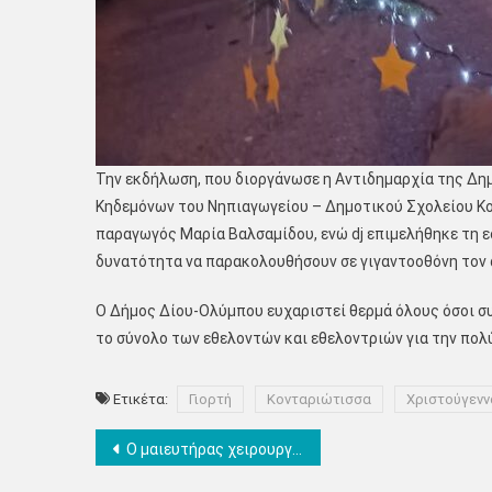
Την εκδήλωση, που διοργάνωσε η Αντιδημαρχία της Δημ
Κηδεμόνων του Νηπιαγωγείου – Δημοτικού Σχολείου Κ
παραγωγός Μαρία Βαλσαμίδου, ενώ dj επιμελήθηκε τη ε
δυνατότητα να παρακολουθήσουν σε γιγαντοοθόνη τον
Ο Δήμος Δίου-Ολύμπου ευχαριστεί θερμά όλους όσοι σ
το σύνολο των εθελοντών και εθελοντριών για την πολ
Ετικέτα:
Γιορτή
Κονταριώτισσα
Χριστούγενν
Πλοήγηση
Ο μαιευτήρας χειρουργός γυναικολόγος Ταξιάρχης Κατσαμάγκας υποψήφιος με τον Γιάννη Ντούμο