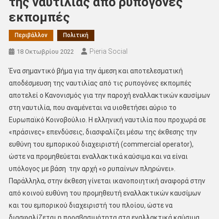
της ναυτιλίας από ρυπογόνες
εκπομπές
Περιβάλλον
Πολιτική
Pieria Social
18 Οκτωβρίου 2022
Ένα σημαντικό βήμα για την άμεση και αποτελεσματική
αποδέσμευση της ναυτιλίας από τις ρυπογόνες εκπομπές
αποτελεί ο Κανονισμός για την παροχή εναλλακτικών καυσίμων
στη ναυτιλία, που αναμένεται να υιοθετήσει αύριο το
Ευρωπαϊκό Κοινοβούλιο. Η ελληνική ναυτιλία που προχωρά σε
«πράσινες» επενδύσεις, διασφαλίζει μέσω της έκθεσης την
ευθύνη του εμπορικού διαχειριστή (commercial operator),
ώστε να προμηθεύεται εναλλακτικά καύσιμα και να είναι
υπόλογος με βάση την αρχή «ο ρυπαίνων πληρώνει».
Παράλληλα, στην έκθεση γίνεται ικανοποιητική αναφορά στην
από κοινού ευθύνη του προμηθευτή εναλλακτικών καυσίμων
και του εμπορικού διαχειριστή του πλοίου, ώστε να
διασφαλίζεται η προσβασιμότητα στα εναλλακτικά καύσιμα.