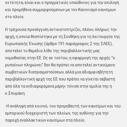
οντότητα, είναι και ο πραγματικός υπεύθυνος για την επιλογή
και προμήθεια συμμορφούμενων με τον Κανονισμό καυσίμων
στο πλοίο.
Η τρέχουσα προσέγγιση αντικατοπτρίζει, πλέον, πλήρως την
αρχή, η οποία θεσπίστηκε με τη Συνθήκη για τη λειτουργία της
Ευρωπαϊκής Ένωσης (άρθρο 191 παράγραφος 2 της ΣΛΕΕ),
αποτελεί το θεμέλιο λίθο της περιβαλλοντικής μας
νομοθεσίας στην ΕΕ. Ως εκ τούτου, η εφαρμογή της αρχής “ο
ρυπαίνων πληρώνει” δεν θα πρέπει να αποτελεί αντικείμενο
συμβατικών διαπραγματεύσεων, αλλά μια αδιαμφισβήτητη
περιβαλλοντική αρχή της ΕΕ που πρέπει να γίνεται σεβαστή
από όλα τα ενδιαφερόμενα μέρη» τόνισε στην ομιλία της η
κ.Σπυράκη.
-Η ανάληψη από κοινού, του προμηθευτή των καυσίμων και του
εμπορικού διαχειριστή των πλοίων, της ευθύνης για την
παροχή εναλλακτικών καυσίμων στα πλοία .