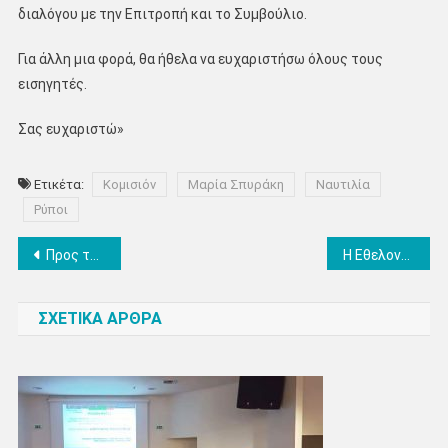
διαλόγου με την Επιτροπή και το Συμβούλιο.
Για άλλη μια φορά, θα ήθελα να ευχαριστήσω όλους τους
εισηγητές.
Σας ευχαριστώ»
Ετικέτα:
Κομισιόν
Μαρία Σπυράκη
Ναυτιλία
Ρύποι
Πλοήγηση
Προς τα τέλη Νοεμβρίου οι αιτήσεις για την «Πράσινη Μετάβαση των ΜμΕ»
Η Εθελοντική Ομάδα Δράσης Ν. Πιερίας στηρίζει την εκπαιδευτική κοινότητα: Δωρεά 80 φορητών φαρμακείων σε σχολικές μονάδες
άρθρων
ΣΧΕΤΙΚΑ ΑΡΘΡΑ