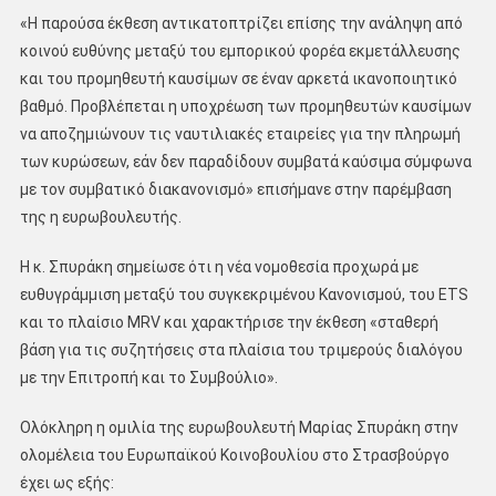
«Η παρούσα έκθεση αντικατοπτρίζει επίσης την ανάληψη από
κοινού ευθύνης μεταξύ του εμπορικού φορέα εκμετάλλευσης
και του προμηθευτή καυσίμων σε έναν αρκετά ικανοποιητικό
βαθμό. Προβλέπεται η υποχρέωση των προμηθευτών καυσίμων
να αποζημιώνουν τις ναυτιλιακές εταιρείες για την πληρωμή
των κυρώσεων, εάν δεν παραδίδουν συμβατά καύσιμα σύμφωνα
με τον συμβατικό διακανονισμό» επισήμανε στην παρέμβαση
της η ευρωβουλευτής.
Η κ. Σπυράκη σημείωσε ότι η νέα νομοθεσία προχωρά με
ευθυγράμμιση μεταξύ του συγκεκριμένου Κανονισμού, του ETS
και το πλαίσιο MRV και χαρακτήρισε την έκθεση «σταθερή
βάση για τις συζητήσεις στα πλαίσια του τριμερούς διαλόγου
με την Επιτροπή και το Συμβούλιο».
Ολόκληρη η ομιλία της ευρωβουλευτή Μαρίας Σπυράκη στην
ολομέλεια του Ευρωπαϊκού Κοινοβουλίου στο Στρασβούργο
έχει ως εξής: