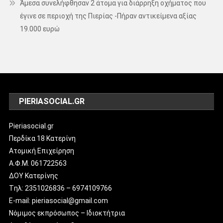
Άμεσα συνελήφθησαν 2 άτομα για διάρρηξη οχήματος που
έγινε σε περιοχή της Πιερίας -Πήραν αντικείμενα αξίας
19.000 ευρώ
PIERIASOCIAL.GR
Pieriasocial.gr
Περδίκα 18 Κατερίνη
Ατομική Επιχείρηση
Α.Φ.Μ. 061722563
ΔΟΥ Κατερίνης
Tηλ: 2351026836 – 6974109766
E-mail: pieriasocial@gmail.com
Νόμιμος εκπρόσωπος – Ιδιοκτήτρια