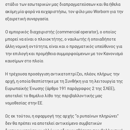
στάδιο των εσωτερικών μας διαπραγματεύσεων και θα ήθελα
ακόμη μία φορά να ευχαριστήσω, τον φίλο μου Worborn για την
εξαιρετική συνεργασία.
Ο εμπορικός διαχειριστής (commercial operator), ο οποίος
μπορεί να είναι ο πλοιοκτήτης, ο ναυλωτής ή οποιαδήποτε
άλλη νομική οντότητα, είναι και ο πραγματικός υπεύθυνος για
την επιλογή και προμήθεια συμμορφούμενων με τον Κανονισμό
καυσίμων στο πλοίο.
Η τρέχουσα προσέγγιση αντικατοπτρίζει, πλέον, πλήρως την
αρχή, η οποία θεσπίστηκε με τη Συνθήκη για τη λειτουργία της
Ευρωπαϊκής Ένωσης (άρθρο 191 παράγραφος 2 της ΣΛΕΕ),
αποτελεί το θεμέλιο λίθο της περιβαλλοντικής μας
νομοθεσίας στην ΕΕ.
Ως εκ τούτου, η εφαρμογή της αρχής “ο ρυπαίνων πληρώνει”
δεν θα πρέπει να αποτελεί αντικείμενο συμβατικών