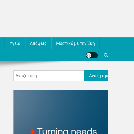
Υγεία
Απόψεις
Μυστικά με την Έυη
Αναζήτηση
για: