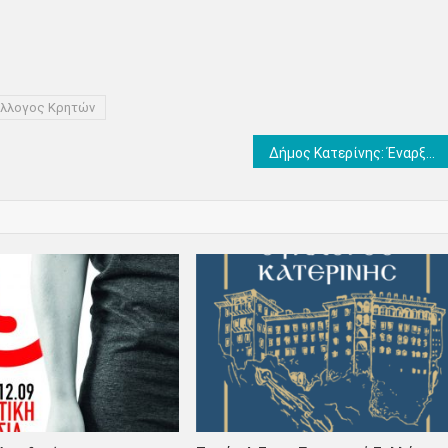
λλογος Κρητών
Δήμος Κατερίνης: Έναρξη παρεμβάσεων στο καταφύγιο αδέσποτων ζώων – Υπεγράφη το συμφωνητικό με την ανάδοχο εταιρεία