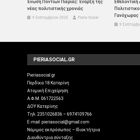
Ένωση Ποντίων Πιερίας: Έναρξη της
Εθελοντική 
νέας πολιτιστικής χρονιάς
Πολιτιστικ
Γανόχωρας
9 Σεπτεμβρίου 2025
Pieria Social
9 Σεπτεμβρ
PIERIASOCIAL.GR
Pieriasocial.gr
Περδίκα 18 Κατερίνη
Ατομική Επιχείρηση
Α.Φ.Μ. 061722563
ΔΟΥ Κατερίνης
Tηλ: 2351026836 – 6974109766
E-mail: pieriasocial@gmail.com
Νόμιμος εκπρόσωπος – Ιδιοκτήτρια
Διευθύντρια σύνταξης