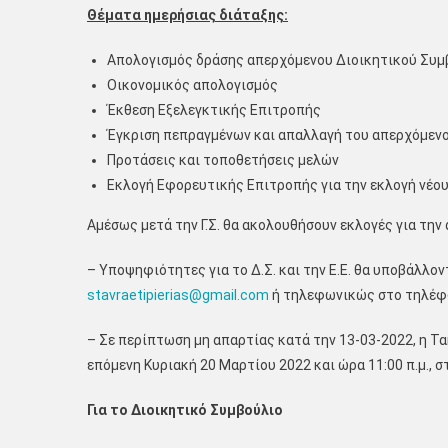
Θέματα ημερήσιας διάταξης:
Απολογισμός δράσης απερχόμενου Διοικητικού Συμ
Οικονομικός απολογισμός
Έκθεση Εξελεγκτικής Επιτροπής
Έγκριση πεπραγμένων και απαλλαγή του απερχόμεν
Προτάσεις και τοποθετήσεις μελών
Εκλογή Εφορευτικής Επιτροπής για την εκλογή νέου
Αμέσως μετά την Γ.Σ. θα ακολουθήσουν εκλογές για την
– Υποψηφιότητες για το Δ.Σ. και την Ε.Ε. θα υποβάλλο
stavraetipierias@gmail.com
ή τηλεφωνικώς στο τηλέφω
– Σε περίπτωση μη απαρτίας κατά την 13-03-2022, η Τα
επόμενη Κυριακή 20 Μαρτίου 2022 και ώρα 11:00 π.μ., σ
Για το Διοικητικό Συμβούλιο