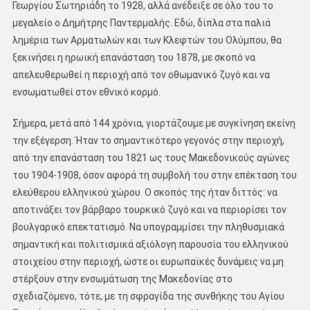
Γεωργίου Σωτηριάδη το 1928, αλλά ανέδειξε σε όλο του το
μεγαλείο ο Δημήτρης Παντερμαλής. Εδώ, δίπλα στα παλιά
λημέρια των Αρματωλών και των Κλεφτών του Ολύμπου, θα
ξεκινήσει η ηρωική επανάσταση του 1878, με σκοπό να
απελευθερωθεί η περιοχή από τον οθωμανικό ζυγό και να
ενσωματωθεί στον εθνικό κορμό.
Σήμερα, μετά από 144 χρόνια, γιορτάζουμε με συγκίνηση εκείνη
την εξέγερση. Ήταν το σημαντικότερο γεγονός στην περιοχή,
από την επανάσταση του 1821 ως τους Μακεδονικούς αγώνες
του 1904-1908, όσον αφορά τη συμβολή του στην επέκταση του
ελεύθερου ελληνικού χώρου. Ο σκοπός της ήταν διττός: να
αποτινάξει τον βάρβαρο τουρκικό ζυγό και να περιορίσει τον
βουλγαρικό επεκτατισμό. Να υπογραμμίσει την πληθυσμιακά
σημαντική και πολιτισμικά αξιόλογη παρουσία του ελληνικού
στοιχείου στην περιοχή, ώστε οι ευρωπαϊκές δυνάμεις να μη
στέρξουν στην ενσωμάτωση της Μακεδονίας στο
σχεδιαζόμενο, τότε, με τη σφραγίδα της συνθήκης του Αγίου