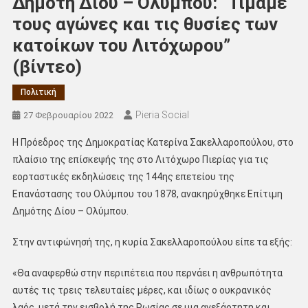
Δημότη Δίου – Ολύμπου: “Τιμάμε
τους αγώνες και τις θυσίες των
κατοίκων του Λιτόχωρου”
(βίντεο)
Πολιτική
Pieria Social
27 Φεβρουαρίου 2022
Η Πρόεδρος της Δημοκρατίας Κατερίνα Σακελλαροπούλου, στο
πλαίσιο της επίσκεψής της στο Λιτόχωρο Πιερίας για τις
εορταστικές εκδηλώσεις της 144ης επετείου της
Επανάστασης του Ολύμπου του 1878, ανακηρύχθηκε Επίτιμη
Δημότης Δίου – Ολύμπου.
Στην αντιφώνησή της, η κυρία Σακελλαροπούλου είπε τα εξής:
«Θα αναφερθώ στην περιπέτεια που περνάει η ανθρωπότητα
αυτές τις τρεις τελευταίες μέρες, και ιδίως ο ουκρανικός
λαός, μετά την εισβολή της Ρωσίας σε μια ανεξάρτητη και