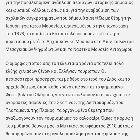
για την προβλεπόμενη ανάπλαση περιοχών ιστορικής σημασίας
και φυσικού κάλλους, όπως και για την αναβάθμιση των
σχολικών συγκροτημάτων του δήμου. Χαιρετίζω με θέρμη την
ίδρυση ψηφιακού Μουσείου, αφιερωμένου στην επανάσταση
του 1878, το οποίο και θα αποτελέσει σημαντικό κέντρο
πολιτισμού μετά το Αρχαιολογικό Μουσείο στο Δίον, το Κέντρο
Μεσογειακών Ψηφιδωτών και το Ναυτικό Μουσείο Λιτόχωρου.
Ο όμορφος τόπος σας τα τελευταία χρόνια αποτελεί πόλο
έλξης χιλιάδων ξένων και Ελλήνων τουριστών. Οι
περισσότεροι προσέρχονται με δέος στο ιερό του Διός και το
αρχαίο θέατρο, όπου κάθε χρόνο διεξάγεται το φημισμένο
Φεστιβάλ του Ολύμπου, για να κατακλύσουν στη συνέχεια τις
ονομαστές παραλίες της Σκοτίνας, της Λεπτοκαρυάς, του
Πλαταμώνα, της Πλάκας, τα οργανωμένα θέρετρα που
αναζωογονούν τον τουρισμό μας το καλοκαίρι. Όμως η κορυφή
του μυθικού βουνού μας, ο Μύτικας, σε υψόμετρο 2918 μέτρων,
θα παραμένει πάντα η μεγάλη πρόκληση για τους φίλους της