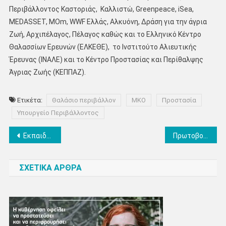
Περιβάλλοντος Καστοριάς, Καλλιστώ, Greenpeace, iSea,
MEDASSET, ΜΟm, WWF Ελλάς, Αλκυόνη, Δράση για την άγρια
Ζωή, Αρχιπέλαγος, Πέλαγος καθώς και το Ελληνικό Κέντρο
Θαλασσίων Ερευνών (ΕΛΚΕΘΕ), το Ινστιτούτο Αλιευτικής
Έρευνας (ΙΝΑΛΕ) και το Κέντρο Προστασίας και Περίθαλψης
Άγριας Ζωής (ΚΕΠΠΑΖ).
Ετικέτα:
Θαλάσιο περιβάλλον
ΜΚΟ
Προστασία
Υπουργείο Περιβάλλοντος
Πλοήγηση
Εκπαιδευτικό πρόγραμμα αγωγής υγείας: «Υγιεινή κατά την Έμμηνο Ρύση» στη Δημοτική Βιβλιοθήκη Κατερίνης
Πρωτοβουλία του Δήμου Κατερίνης για την εξοικείωση των μαθητών & μαθητριών με την αναπηρία
άρθρων
ΣΧΕΤΙΚΑ ΑΡΘΡΑ