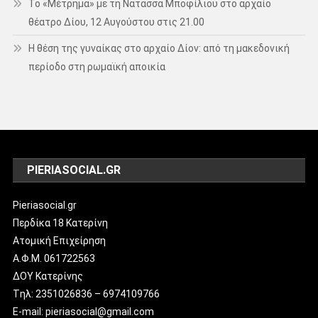
Το «Μέτρημα» με τη Νατάσσα Μποφίλιου στο αρχαίο
θέατρο Δίου, 12 Αυγούστου στις 21.00
Η θέση της γυναίκας στο αρχαίο Δίον: από τη μακεδονική
περίοδο στη ρωμαϊκή αποικία
PIERIASOCIAL.GR
Pieriasocial.gr
Περδίκα 18 Κατερίνη
Ατομική Επιχείρηση
Α.Φ.Μ. 061722563
ΔΟΥ Κατερίνης
Tηλ: 2351026836 – 6974109766
E-mail: pieriasocial@gmail.com