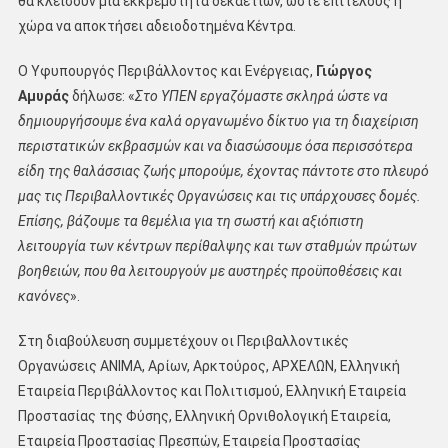
θα κλείσουν μια εκκρεμότητα δεκαετιών, ώστε επιτέλους η
χώρα να αποκτήσει αδειοδοτημένα Κέντρα.
Ο Υφυπουργός Περιβάλλοντος και Ενέργειας,
Γιώργος
Αμυράς
δήλωσε: «
Στο ΥΠΕΝ εργαζόμαστε σκληρά ώστε να
δημιουργήσουμε ένα καλά οργανωμένο δίκτυο για τη διαχείριση
περιστατικών εκβρασμών και να διασώσουμε όσα περισσότερα
είδη της θαλάσσιας ζωής μπορούμε, έχοντας πάντοτε στο πλευρό
μας τις Περιβαλλοντικές Οργανώσεις και τις υπάρχουσες δομές.
Επίσης, βάζουμε τα θεμέλια για τη σωστή και αξιόπιστη
λειτουργία των κέντρων περίθαλψης και των σταθμών πρώτων
βοηθειών, που θα λειτουργούν με αυστηρές προϋποθέσεις και
κανόνες
».
Στη διαβούλευση συμμετέχουν οι Περιβαλλοντικές
Οργανώσεις ΑΝΙΜΑ, Αρίων, Αρκτούρος, ΑΡΧΕΛΩΝ, Ελληνική
Εταιρεία Περιβάλλοντος και Πολιτισμού, Ελληνική Εταιρεία
Προστασίας της Φύσης, Ελληνική Ορνιθολογική Εταιρεία,
Εταιρεία Προστασίας Πρεσπών, Εταιρεία Προστασίας