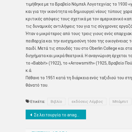
τιμήθηκε με το Βραβείο Νόμπελ Λογοτεχνίας το 1930 «
και για την ικανότητα να δημιουργεί νέους τύπους χαρα
κριτικές απόψεις τους σχετικά με τον αμερικανικό καπ
τις δυναμικές αντιλήψεις του για τις σύγχρονες εργαζό
Ήταν ο μικρότερος από τους τρεις γιους ενός επαρχιακ
πειθαρχία και την ευσχημοσύνη τόσο της οικογένειας τ
παιδί. Μετά τις σπουδές του στο Oberlin College και σ
διηγήματα και μικρά θεατρικά. Η αναγνώριση έρχεται τ
το «Babbit» (1922), το «Arrowsmith» (1925, Βραβείο Πο
κ.ά.
Πέθανε το 1951 κατά τη διάρκεια ενός ταξιδιού του στ
θάνατό του.
Ετικέτα:
Βιβλίο
εκδόσεις Λέμβος
Μπάμπιτ
Πλοήγηση
Σε λειτουργία το anagnorisi.emvolio.gov.gr για τη δήλωση εμβολιασμών που έχουν πραγματοποιηθεί στο εξωτερικό
άρθρων