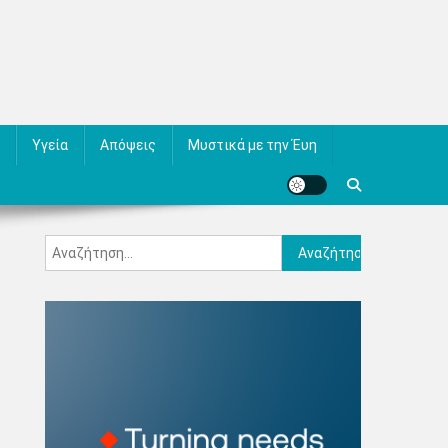
Υγεία
Απόψεις
Μυστικά με την Έυη
Αναζήτηση
για: