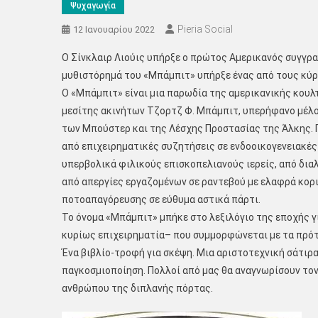
Ψυχαγωγία
Pieria Social
12 Ιανουαρίου 2022
Ο Σίνκλαιρ Λιούις υπήρξε ο πρώτος Αμερικανός συγγρα
μυθιστόρημά του «Μπάμπιτ» υπήρξε ένας από τους κύρ
Ο «Μπάμπιτ» είναι μια παρωδία της αμερικανικής κουλ
μεσίτης ακινήτων Τζορτζ Φ. Μπάμπιτ, υπερήφανο μέλο
των Μπούστερ και της Λέσχης Προστασίας της Άλκης. Π
από επιχειρηματικές συζητήσεις σε ενδοοικογενειακές
υπερβολικά φιλικούς επισκοπελιανούς ιερείς, από δια
από απεργίες εργαζομένων σε ραντεβού με ελαφρά κορ
ποτοαπαγόρευσης σε εύθυμα αστικά πάρτι.
Το όνομα «Μπάμπιτ» μπήκε στο λεξιλόγιο της εποχής γ
κυρίως επιχειρηματία– που συμμορφώνεται με τα πρότ
Ένα βιβλίο-τροφή για σκέψη. Μια αριστοτεχνική σάτιρα 
παγκοσμιοποίηση. Πολλοί από μας θα αναγνωρίσουν το
ανθρώπου της διπλανής πόρτας.