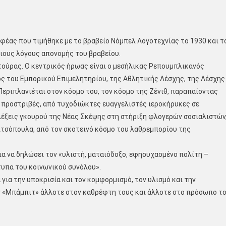
φέας που τιμήθηκε με το βραβείο Νόμπελ Λογοτεχνίας το 1930 και τ
ιους λόγους απονομής του βραβείου.
τούρας. O κεντρικός ήρωας είναι ο μεσήλικας Ρεπουμπλικανός
ς του Εμπορικού Επιμελητηρίου, της Αθλητικής Λέσχης, της Λέσχης
εριπλανιέται στον κόσμο του, τον κόσμο της Ζένιθ, παραπαίοντας
 προστριβές, από τυχοδιώκτες ευαγγελιστές ιεροκήρυκες σε
λέξεις γκουρού της Νέας Σκέψης στη στήριξη φλογερών σοσιαλιστών
ιτσόπουλα, από τον σκοτεινό κόσμο του λαθρεμπορίου της
ια να δηλώσει τον «υλιστή, ματαιόδοξο, εφησυχασμένο πολίτη –
υπα του κοινωνικού συνόλου».
για την υποκρισία και τον κομφορμισμό, τον υλισμό και την
ν «Μπάμπιτ» άλλοτε στον καθρέφτη τους και άλλοτε στο πρόσωπο τ