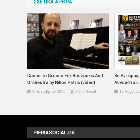
ΣΧΕΤΙΚΑ ΑΡΘΡΑ
Concerto Grosso For Bouzoukis And
3ο Αντάμωμα
Orchestra by Nikos Patris (video)
Αυγούστου 
8 Οκτωβρίου 2025
Pieria Social
12 Αυγούστ
PIERIASOCIAL.GR