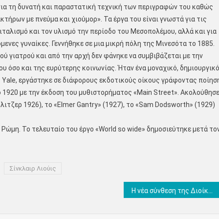
για τη δυνατή και παραστατική τεχνική των περιγραφών του καθώς
κτήρων με πνεύμα και χιούμορ». Τα έργα του είναι γνωστά για τις
ιταλισμό και τον υλισμό την περίοδο του Μεσοπολέμου, αλλά και για
μενες γυναίκες. Γεννήθηκε σε μια μικρή πόλη της Μινεσότα το 1885.
ού γιατρού και από την αρχή δεν φάνηκε να συμβιβάζεται με την
ου όσο και της ευρύτερης κοινωνίας. Ήταν ένα μοναχικό, δημιουργικ
το Yale, εργάστηκε σε διάφορους εκδοτικούς οίκους γράφοντας ποίησ
ο 1920 με την έκδοση του μυθιστορήματος «Main Street». Ακολούθησ
ύλιτζερ 1926), το «Elmer Gantry» (1927), το «Sam Dodsworth» (1929)
η Ρώμη. Το τελευταίο του έργο «World so wide» δημοσιεύτηκε μετά το
Σίνκλαιρ Λιούις
Η νέα σύνθεση της Διοίκησης της Περιφέρειας Κεντρικής Μακεδονίας