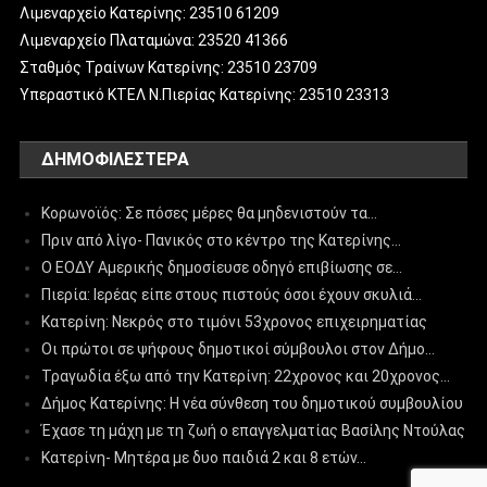
Λιμεναρχείο Κατερίνης: 23510 61209
Λιμεναρχείο Πλαταμώνα: 23520 41366
Σταθμός Τραίνων Κατερίνης: 23510 23709
Υπεραστικό ΚΤΕΛ Ν.Πιερίας Κατερίνης: 23510 23313
ΔΗΜΟΦΙΛΈΣΤΕΡΑ
Κορωνοϊός: Σε πόσες μέρες θα μηδενιστούν τα…
Πριν από λίγο- Πανικός στο κέντρο της Κατερίνης…
Ο ΕΟΔΥ Αμερικής δημοσίευσε οδηγό επιβίωσης σε…
Πιερία: Ιερέας είπε στους πιστούς όσοι έχουν σκυλιά…
Κατερίνη: Νεκρός στο τιμόνι 53χρονος επιχειρηματίας
Οι πρώτοι σε ψήφους δημοτικοί σύμβουλοι στον Δήμο…
Τραγωδία έξω από την Κατερίνη: 22χρονος και 20χρονος…
Δήμος Κατερίνης: Η νέα σύνθεση του δημοτικού συμβουλίου
Έχασε τη μάχη με τη ζωή ο επαγγελματίας Βασίλης Ντούλας
Κατερίνη- Μητέρα με δυο παιδιά 2 και 8 ετών…