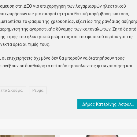
έσμευση στη ΔΕΘ για επιχορήγηση των λογαριασμών ηλεκτρικού
επιχειρήσεων ως μια απαραίτητη και θετική παρέμβαση, ωστόσο,
μετωπίσει το φάσμα της χρεοκοπίας, εξαιτίας της ραγδαίας αύξηση
τακρήμνιση της αγοραστικής δύναμης των καταναλωτών. Ζητά δε από
ς τιμής του ηλεκτρικού ρεύματος και του φυσικού αερίου για τις
νεκτά όρια οι τιμές τους.
 οι επιχειρήσεις όχι μόνο δεν θα μπορούν να διατηρήσουν τους
 θα ανέβουν σε δυσθεώρητα επίπεδα προκαλώντας φτωχοποίηση και
ττυ Σκούφα
Ρεύμα
Δήμος Κατερίνης: Ασφαλτοστρώσεις για τη βελτίωση αγροτικής οδοποιίας στο Ελατοχώρι -Υπεγράφη η σύμβαση με τον ανάδοχο