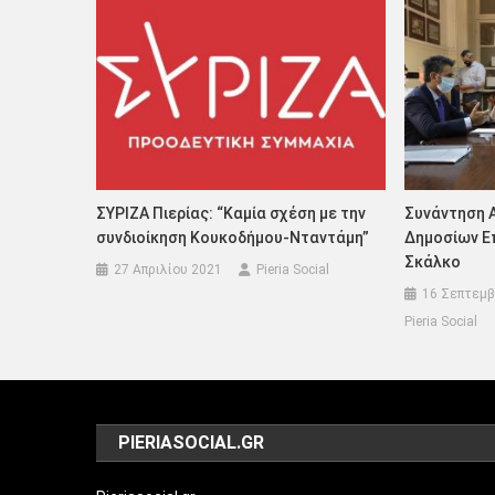
ΣΥΡΙΖΑ Πιερίας: “Καμία σχέση με την
Συνάντηση Α
συνδιοίκηση Κουκοδήμου-Νταντάμη”
Δημοσίων Ε
Σκάλκο
27 Απριλίου 2021
Pieria Social
16 Σεπτεμβ
Pieria Social
PIERIASOCIAL.GR