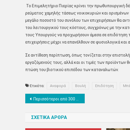
Το Επιμελητήριο Πιερίας κρίνει την πρωθυπουργική δ
ρεύματος χαμηλής τάσεως νοικοκυριών και ορισμένων 
μεγάλο ποσοστό του συνόλου των επιχειρήσεων θα αντι
του λειτουργικού τους κόστους, συγχρόνως με την κα
τους Υπουργούς να προχωρήσουν άμεσα σε επιδότηση τη
επιχειρήσεις μέχρι να επανέλθουν σε φυσιολογικά και α
Σε αντίθεση περίπτωση, όπως τονίζεται στην επιστολή,
εργαζόμενούς τους, αλλά και οι τιμές των προϊόντων
πτώση του βιοτικού επιπέδου των καταναλωτών.
Ετικέτα:
Αναφορά
Βουλή
Επιδότηση
Μπέ
Πλοήγηση
Περισσότεροι από 300 οι νεκροί λόγω Covid το τελευταίο δεκαπενθήμερο στη Β. Ελλάδα
άρθρων
ΣΧΕΤΙΚΑ ΑΡΘΡΑ