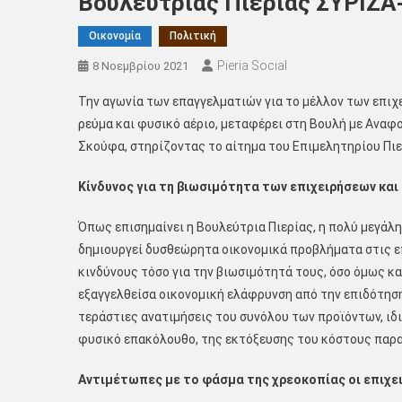
Βουλεύτριας Πιερίας ΣΥΡΙΖΑ
Οικονομία
Πολιτική
Pieria Social
8 Νοεμβρίου 2021
Την αγωνία των επαγγελματιών για το μέλλον των επιχε
ρεύμα και φυσικό αέριο, μεταφέρει στη Βουλή με Αναφ
Σκούφα, στηρίζοντας το αίτημα του Επιμελητηρίου Πιε
Κίνδυνος για τη βιωσιμότητα των επιχειρήσεων και 
Όπως επισημαίνει η Βουλεύτρια Πιερίας, η πολύ μεγάλη
δημιουργεί δυσθεώρητα οικονομικά προβλήματα στις ε
κινδύνους τόσο για την βιωσιμότητά τους, όσο όμως και
εξαγγελθείσα οικονομική ελάφρυνση από την επιδότηση
τεράστιες ανατιμήσεις του συνόλου των προϊόντων, ιδ
φυσικό επακόλουθο, της εκτόξευσης του κόστους παρ
Αντιμέτωπες με το φάσμα της χρεοκοπίας οι επιχε