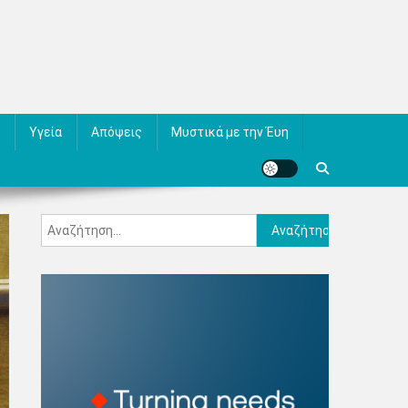
Υγεία
Απόψεις
Μυστικά με την Έυη
Αναζήτηση
για: