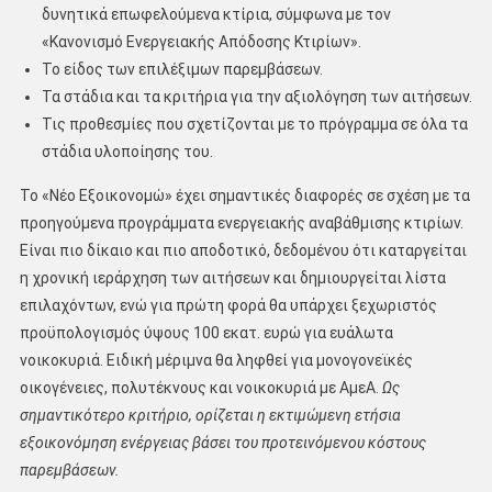
δυνητικά επωφελούμενα κτίρια, σύμφωνα με τον
«Κανονισμό Ενεργειακής Απόδοσης Κτιρίων».
Το είδος των επιλέξιμων παρεμβάσεων.
Τα στάδια και τα κριτήρια για την αξιολόγηση των αιτήσεων.
Τις προθεσμίες που σχετίζονται με το πρόγραμμα σε όλα τα
στάδια υλοποίησης του.
Το «Νέο Εξοικονομώ» έχει σημαντικές διαφορές σε σχέση με τα
προηγούμενα προγράμματα ενεργειακής αναβάθμισης κτιρίων.
Είναι πιο δίκαιο και πιο αποδοτικό, δεδομένου ότι καταργείται
η χρονική ιεράρχηση των αιτήσεων και δημιουργείται λίστα
επιλαχόντων, ενώ για πρώτη φορά θα υπάρχει ξεχωριστός
προϋπολογισμός ύψους 100 εκατ. ευρώ για ευάλωτα
νοικοκυριά. Ειδική μέριμνα θα ληφθεί για μονογονεϊκές
οικογένειες, πολυτέκνους και νοικοκυριά με ΑμεΑ.
Ως
σημαντικότερο κριτήριο, ορίζεται η εκτιμώμενη ετήσια
εξοικονόμηση ενέργειας βάσει του προτεινόμενου κόστους
παρεμβάσεων.