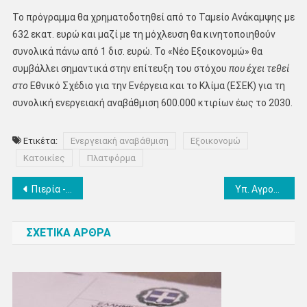
Το πρόγραμμα θα χρηματοδοτηθεί από το Ταμείο Ανάκαμψης με
632 εκατ. ευρώ και μαζί με τη μόχλευση θα κινητοποιηθούν
συνολικά πάνω από 1 δισ. ευρώ. Το «Νέο Εξοικονομώ» θα
συμβάλλει σημαντικά στην επίτευξη του στόχου
που έχει τεθεί
στο
Εθνικό Σχέδιο για την Ενέργεια και το Κλίμα (ΕΣΕΚ) για τη
συνολική ενεργειακή αναβάθμιση 600.000 κτιρίων έως το 2030.
Ετικέτα:
Ενεργειακή αναβάθμιση
Εξοικονομώ
Κατοικίες
Πλατφόρμα
Πλοήγηση
Πιερία -“Καμπάνα” και 7ημερη αναστολή σε κατάστημα για άτομο χωρίς το απαραίτητο πιστοποιητικά
Υπ. Αγροτικής Ανάπτυξης: Βελτιωτικές παρεμβάσεις στην τροποποίηση της ΚΥΑ για κατανομή των βοσκοτόπων
άρθρων
ΣΧΕΤΙΚΑ ΑΡΘΡΑ