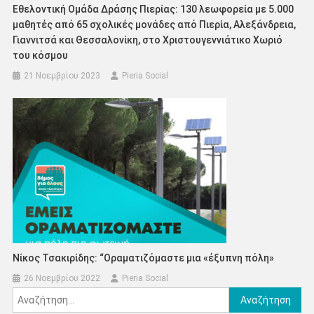
Εθελοντική Ομάδα Δράσης Πιερίας: 130 λεωφορεία με 5.000
μαθητές από 65 σχολικές μονάδες από Πιερία, Αλεξάνδρεια,
Γιαννιτσά και Θεσσαλονίκη, στο Χριστουγεννιάτικο Χωριό
του κόσμου
21 Νοεμβρίου 2023
Pieria Social
Νίκος Τσακιρίδης: “Οραματιζόμαστε μια «έξυπνη πόλη»
26 Νοεμβρίου 2022
Pieria Social
Αναζήτηση
για: