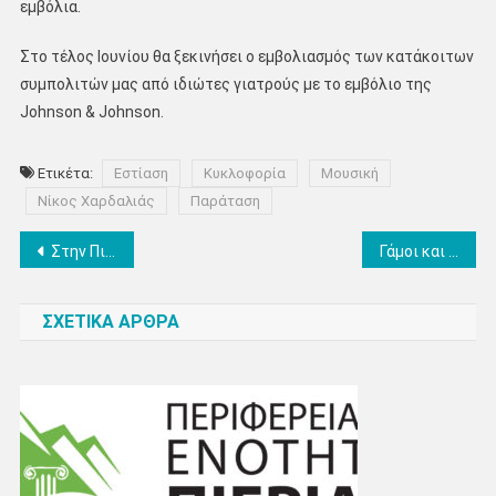
εμβόλια.
Στο τέλος Ιουνίου θα ξεκινήσει ο εμβολιασμός των κατάκοιτων
συμπολιτών μας από ιδιώτες γιατρούς με το εμβόλιο της
Johnson & Johnson.
Ετικέτα:
Εστίαση
Κυκλοφορία
Μουσική
Νίκος Χαρδαλιάς
Παράταση
Πλοήγηση
Στην Πιερία η επικεφαλής του Γραφείου του Πρωθυπουργού στη Θεσσαλονίκη, Μαρία Αντωνίου – Επισκέφτηκε διαλογητήριο φρέσκων φρούτων και λαχανικών
Γάμοι και βαφτίσεις με 300 άτομα στη δεξίωση από 1η Ιουλίου – Τι ισχύει για τα πανηγύρια
άρθρων
ΣΧΕΤΙΚΑ ΑΡΘΡΑ