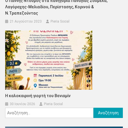
Ο Γιάννης Ντούμος στα πανηγύρια Παναγίας Σουμελά,
Λαγόραχης-Μελιαδίου, Περίστασης, Κορινού &
Ν.Τραπεζούντας
21 Αυγούστου 2023
Pieria Social
Η καλοκαιρινή γιορτή του Βενιαμίν
30 Ιουνίου 2026
Pieria Social
Αναζήτηση
για: