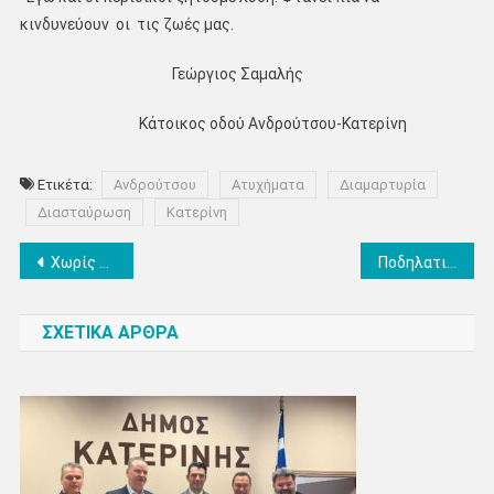
κινδυνεύουν οι τις ζωές μας.
Γεώργιος Σαμαλής
Κάτοικος οδού Ανδρούτσου-Κατερίνη
Ετικέτα:
Ανδρούτσου
Ατυχήματα
Διαμαρτυρία
Διασταύρωση
Κατερίνη
Πλοήγηση
Χωρίς προσκόμματα η ψήφος του Απόδημου Ελληνισμού – Ομιλία Φ.Μπαραλιάκου στη Βουλή επί του Νομοσχεδίου για την άρση περιορισμών της ψήφου των Ομογενών
Ποδηλατική Από-Δραση Πιερίας: Βραδινή ποδηλατοβόλτα κάθε Τετάρτη
άρθρων
ΣΧΕΤΙΚΑ ΑΡΘΡΑ