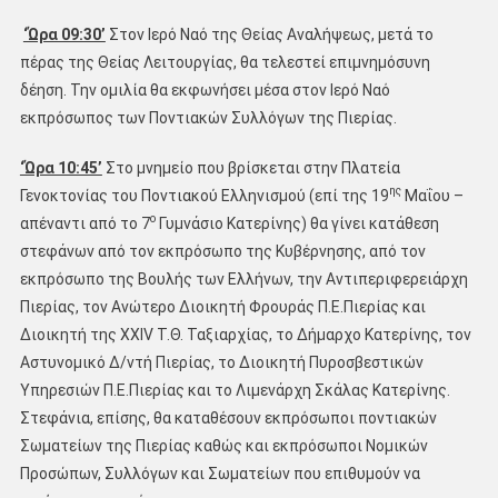
‘Ώρα 09:30’
Στον Ιερό Ναό της Θείας Αναλήψεως, μετά το
πέρας της Θείας Λειτουργίας, θα τελεστεί επιμνημόσυνη
δέηση. Την ομιλία θα εκφωνήσει μέσα στον Ιερό Ναό
εκπρόσωπος των Ποντιακών Συλλόγων της Πιερίας.
‘Ώρα 10:45’
Στο μνημείο που βρίσκεται στην Πλατεία
ης
Γενοκτονίας του Ποντιακού Ελληνισμού (επί της 19
Μαΐου –
ο
απέναντι από το 7
Γυμνάσιο Κατερίνης) θα γίνει κατάθεση
στεφάνων από τον εκπρόσωπο της Κυβέρνησης, από τον
εκπρόσωπο της Βουλής των Ελλήνων, την Αντιπεριφερειάρχη
Πιερίας, τον Ανώτερο Διοικητή Φρουράς Π.Ε.Πιερίας και
Διοικητή της XXIV Τ.Θ. Ταξιαρχίας, το Δήμαρχο Κατερίνης, τον
Αστυνομικό Δ/ντή Πιερίας, το Διοικητή Πυροσβεστικών
Υπηρεσιών Π.Ε.Πιερίας και το Λιμενάρχη Σκάλας Κατερίνης.
Στεφάνια, επίσης, θα καταθέσουν εκπρόσωποι ποντιακών
Σωματείων της Πιερίας καθώς και εκπρόσωποι Νομικών
Προσώπων, Συλλόγων και Σωματείων που επιθυμούν να