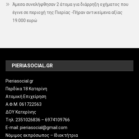
Άμεσα συνελήφθησαν 2 άτομα για διάρρηξη οχήματος που
έγινε σε περιοχή της Πιερίας -Πήραν αντικείμενα αξίας
19.000 ευρώ
PIERIASOCIAL.GR
Pieriasocial.gr
Περδίκα 18 Κατερίνη
Ατομική Επιχείρηση
Α.Φ.Μ. 061722563
ΔΟΥ Κατερίνης
Tηλ: 2351026836 – 6974109766
E-mail: pieriasocial@gmail.com
Νόμιμος εκπρόσωπος – Ιδιοκτήτρια