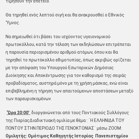
τιμήσουν την επέτειο.
Θα τηρηθεί ενός λεπτού σιγή και θα ανακρουσθεί ο Εθνικός
‘Ύμνος.
Να σημειωθεί ότι βάσει του ισχύοντος υγειονομικού
πρωτοκόλλου, κατά την τέλεση των εκδηλώσεων επιτρέπεται
η παρουσία περιορισμένου αριθμού ατόμων, όπου και θα
τηρηθεί το πρωτόκολλο εθιμοτυπίας, όπως ακριβώς ορίζεται
με την απόφαση του Υπουργού Εσωτερικών Δημόσιας
Διοίκησης και Αποκέντρωσης για τον καθορισμό της σειράς
προβαδίσματος, αυστηρά μόνο με τη χρήση μάσκας, ενώ είναι
επιβεβλημένη η τήρηση των απαιτούμενων αποστάσεων μεταξύ
των παρευρισκομένων.
‘Ώρα 20:00’
διοργανώνεται από τους Ποντιακούς Συλλόγους
της ΠιερίαςΔιαδικτυακή ομιλία με θέμα : ¨Η ΕΛΛΗΝΙΔΑ ΤΟΥ
ΠΟΝΤΟΥ ΣΤΗΝ ΠΕΡΙΟΔΟ ΤΗΣ ΓΕΝΟΚΤΟΝΙΑΣ¨ μέσω ZOOM.
Ομιλητής: Ομότιμος Καθηγητής Ιστορίας Πανεπιστημίου