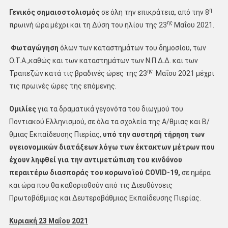
η
Γενικός σημαιοστολισμός
σε όλη την επικράτεια, από την 8
ης
πρωινή ώρα μέχρι και τη Δύση του ηλίου της 23
Μαΐου 2021.
Φωταγώγηση
όλων των καταστημάτων του δημοσίου, των
Ο.Τ.Α.,καθώς και των καταστημάτων των Ν.Π.Δ.Δ. και των
ης
Τραπεζών κατά τις βραδινές ώρες της 23
Μαΐου 2021 μέχρι
τις πρωινές ώρες της επόμενης.
Ομιλίες
για τα δραματικά γεγονότα του διωγμού του
Ποντιακού Ελληνισμού, σε όλα τα σχολεία της Α/θμιας και Β/
θμιας Εκπαίδευσης Πιερίας,
υπό την αυστηρή τήρηση των
υγειονομικών διατάξεων λόγω των έκτακτων μέτρων που
έχουν ληφθεί
για την αντιμετώπιση του κινδύνου
περαιτέρω διασποράς του κορωνοϊού
COVID
-19,
σε ημέρα
και ώρα που θα καθορισθούν από τις Διευθύνσεις
Πρωτοβάθμιας και Δευτεροβάθμιας Εκπαίδευσης Πιερίας.
Κυριακή 23 Μαΐου 2021