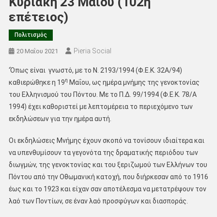
Κυριακή 23 Μαΐου (102η
επέτειος)
Πολιτισμός
Pieria Social
20 Μαΐου 2021
‘Όπως είναι γνωστό, με το Ν. 2193/1994 (Φ.Ε.Κ. 32Α/94)
η
καθιερώθηκε η 19
Μαΐου, ως ημέρα μνήμης της γενοκτονίας
του Ελληνισμού του Πόντου. Με το Π.Δ. 99/1994 (Φ.Ε.Κ. 78/Α
1994) έχει καθοριστεί με λεπτομέρεια το περιεχόμενο των
εκδηλώσεων για την ημέρα αυτή.
Οι εκδηλώσεις Mνήμης έχουν σκοπό να τονίσουν ιδιαίτερα και
να υπενθυμίσουν τα γεγονότα της δραματικής περιόδου των
διωγμών, της γενοκτονίας και του ξεριζωμού των Ελλήνων του
Πόντου από την Οθωμανική κατοχή, που διήρκεσαν από το 1916
έως και το 1923 και είχαν σαν αποτέλεσμα να μετατρέψουν τον
λαό των Ποντίων, σε έναν λαό προσφύγων και διασποράς.