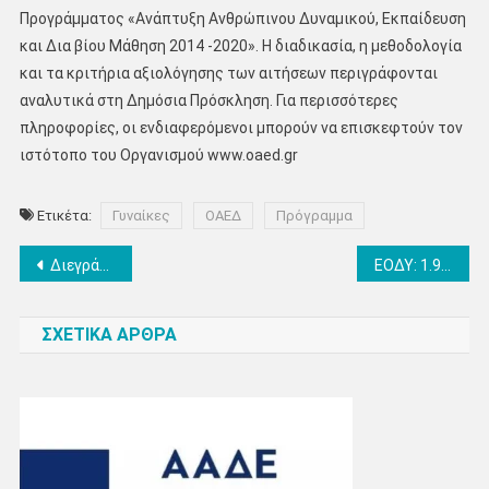
Προγράμματος «Ανάπτυξη Ανθρώπινου Δυναμικού, Εκπαίδευση
και Δια βίου Μάθηση 2014 -2020». Η διαδικασία, η μεθοδολογία
και τα κριτήρια αξιολόγησης των αιτήσεων περιγράφονται
αναλυτικά στη Δημόσια Πρόσκληση. Για περισσότερες
πληροφορίες, οι ενδιαφερόμενοι μπορούν να επισκεφτούν τον
ιστότοπο του Οργανισμού www.oaed.gr
Ετικέτα:
Γυναίκες
ΟΑΕΔ
Πρόγραμμα
Πλοήγηση
Διεγράφη ιστοσελίδα ηλεκτρονικού καταστήματος που εμπορεύονταν απομιμητικά αρώματα
ΕΟΔΥ: 1.904 νέα κρούσματα, 5 στην Πιερία – 60 θάνατοι, στους 732 οι διασωληνωμένοι – Η γεωγραφική κατανομή
άρθρων
ΣΧΕΤΙΚΑ ΑΡΘΡΑ