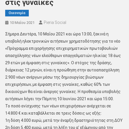
στις γυναίκες
Οικονομία
Pieria Social
10 Μαΐου 2021
Σήμερα Δευτέρα, 10 Μαΐου 2021 και ώρα 13:00, ξεκινά η
υποβολή ηλεκτρονικών αιτήσεων χρηματοδότησης για το νέο
«Πρόγραμμα επιχορήγησης επιχειρηματικών πρωτοβουλιών
απασχόλησης νέων ελεύθερων επαγγελματιών ηλικίας 18 έως
29 ετών με έμφαση στις γυναίκες». Ο στόχος της δράσης,
διάρκειας 12 μηνών, είναι η προώθηση στην αυτοαπασχόληση
2.900 νέων ανέργων μέσω της δημιουργίας βιώσιμων
επιχειρήσεων, με έμφαση στις γυναίκες, καθώς 60% των
δικαιούχων θα είναι άνεργες γυναίκες. Η προθεσμία υποβολής
αιτήσεων λήγει την Πέμπτη 10 Ιουνίου 2021 και ώρα 15:00.
Το ποσό ενίσχυσης των νέων επιχειρήσεων ανέρχεται σε
14.800 € και καταβάλλεται σε τρεις δόσεις ως εξής:
1η δόση 4.000 ευρώ, μετά την έναρξη δραστηριότητας στη ΔΟΥ
2η δόση 5.400 ευρώ, μετά τη λήξη του α’ εξάμηνου από την