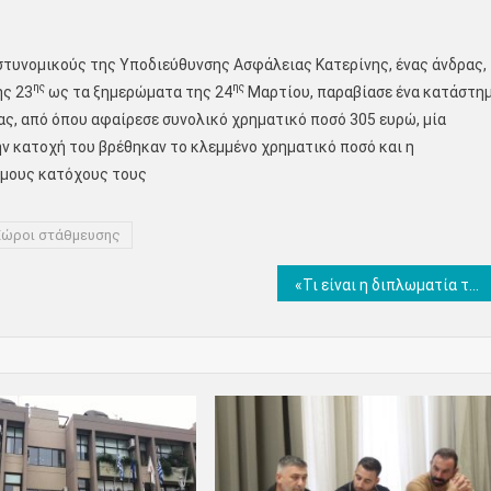
στυνομικούς της Υποδιεύθυνσης Ασφάλειας Κατερίνης, ένας άνδρας,
ης
ης
ης 23
ως τα ξημερώματα της 24
Μαρτίου, παραβίασε ένα κατάστη
ας, από όπου αφαίρεσε συνολικό χρηματικό ποσό 305 ευρώ, μία
ην κατοχή του βρέθηκαν το κλεμμένο χρηματικό ποσό και η
ιμους κατόχους τους
Χώροι στάθμευσης
«Τι είναι η διπλωματία της ισχύος» – Του Δημήτρη Μάρδα