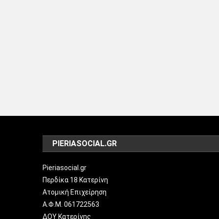
PIERIASOCIAL.GR
Pieriasocial.gr
Περδίκα 18 Κατερίνη
Ατομική Επιχείρηση
Α.Φ.Μ. 061722563
ΔΟΥ Κατερίνης