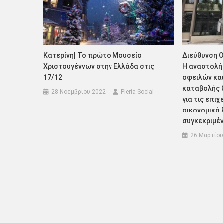
Κατερίνη| Το πρώτο Μουσείο
Διεύθυνση Ο
Χριστουγέννων στην Ελλάδα στις
Η αναστολή
17/12
οφειλών κα
καταβολής 
28 Νοεμβρίου 2022
Pieria Social
για τις επι
οικονομικά 
συγκεκριμέν
26 Μαρτίου