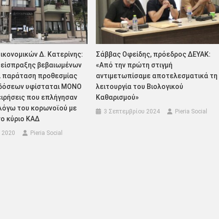
ικονομικών Δ. Κατερίνης:
Σάββας Οφείδης, πρόεδρος ΔΕΥΑΚ:
 είσπραξης βεβαιωμένων
«Από την πρώτη στιγμή
ι παράταση προθεσμίας
αντιμετωπίσαμε αποτελεσματικά τη
δόσεων υφίσταται ΜΟΝΟ
λειτουργία του Βιολογικού
χειρήσεις που επλήγησαν
Καθαρισμού»
λόγω του κορωνοϊού με
3 Σεπτεμβρίου 2024
Pieria Social
ο κύριο ΚΑΔ
 2020
Pieria Social