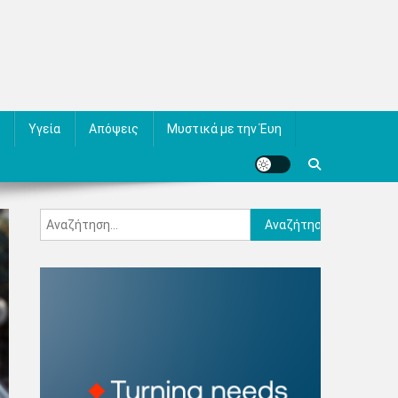
Υγεία
Απόψεις
Μυστικά με την Έυη
Αναζήτηση
για: