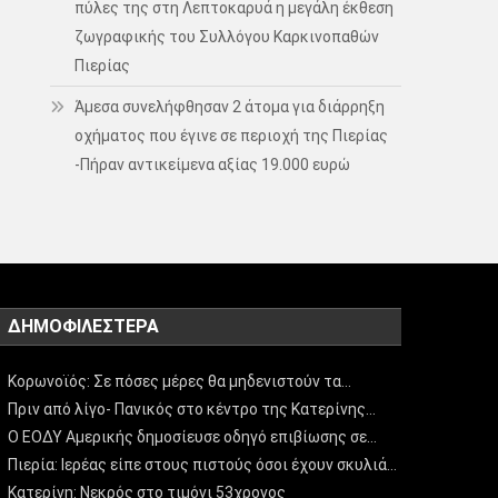
πύλες της στη Λεπτοκαρυά η μεγάλη έκθεση
ζωγραφικής του Συλλόγου Καρκινοπαθών
Πιερίας
Άμεσα συνελήφθησαν 2 άτομα για διάρρηξη
οχήματος που έγινε σε περιοχή της Πιερίας
-Πήραν αντικείμενα αξίας 19.000 ευρώ
ΔΗΜΟΦΙΛΈΣΤΕΡΑ
Κορωνοϊός: Σε πόσες μέρες θα μηδενιστούν τα…
Πριν από λίγο- Πανικός στο κέντρο της Κατερίνης…
Ο ΕΟΔΥ Αμερικής δημοσίευσε οδηγό επιβίωσης σε…
Πιερία: Ιερέας είπε στους πιστούς όσοι έχουν σκυλιά…
Κατερίνη: Νεκρός στο τιμόνι 53χρονος