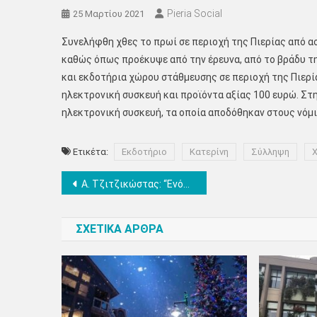
Pieria Social
25 Μαρτίου 2021
Συνελήφθη χθες το πρωί σε περιοχή της Πιερίας από α
καθώς όπως προέκυψε από την έρευνα, από το βράδυ τ
και εκδοτήρια χώρου στάθμευσης σε περιοχή της Πιερί
ηλεκτρονική συσκευή και προϊόντα αξίας 100 ευρώ. Στ
ηλεκτρονική συσκευή, τα οποία αποδόθηκαν στους νόμ
Ετικέτα:
Εκδοτήριο
Κατερίνη
Σύλληψη
Πλοήγηση
Α. Τζιτζικώστας: “Ενότητα και αυτοπεποίθηση η μεγάλη κληρονομιά της Επανάστασης του 1821 και το όπλο μας για την ισχυρή Ελλάδα του αύριο”
άρθρων
ΣΧΕΤΙΚΑ ΑΡΘΡΑ