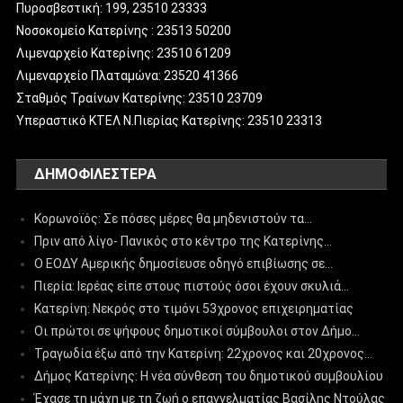
Πυροσβεστική: 199, 23510 23333
Νοσοκομείο Κατερίνης : 23513 50200
Λιμεναρχείο Κατερίνης: 23510 61209
Λιμεναρχείο Πλαταμώνα: 23520 41366
Σταθμός Τραίνων Κατερίνης: 23510 23709
Υπεραστικό ΚΤΕΛ Ν.Πιερίας Κατερίνης: 23510 23313
ΔΗΜΟΦΙΛΈΣΤΕΡΑ
Κορωνοϊός: Σε πόσες μέρες θα μηδενιστούν τα…
Πριν από λίγο- Πανικός στο κέντρο της Κατερίνης…
Ο ΕΟΔΥ Αμερικής δημοσίευσε οδηγό επιβίωσης σε…
Πιερία: Ιερέας είπε στους πιστούς όσοι έχουν σκυλιά…
Κατερίνη: Νεκρός στο τιμόνι 53χρονος επιχειρηματίας
Οι πρώτοι σε ψήφους δημοτικοί σύμβουλοι στον Δήμο…
Τραγωδία έξω από την Κατερίνη: 22χρονος και 20χρονος…
Δήμος Κατερίνης: Η νέα σύνθεση του δημοτικού συμβουλίου
Έχασε τη μάχη με τη ζωή ο επαγγελματίας Βασίλης Ντούλας