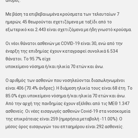
άνδρες.
Με βάση τα επιβεβαιωμένα κρούσματα των τελευταίων 7
ημερών, 45 θεωρούνται σχετιζόμενα με ταξίδι από το
εξωτερικό και 2.443 είναι σχετιζόμενα με ήδη γνωστό κρούσμα.
Οι νέοι θάνατοι ασθενών με COVID-19 είναι 30, ενώ από την
έναρξη της επιδημίας έχουν καταγραφεί συνολικά 6.534
θάνατοι. Το 95.7% είχε
υποκείμενο νόσημα ή/και ηλικία 70 ετών και άνω.
Ο αριθμός των ασθενών που νοσηλεύονται διασωληνωμένοι
είναι 406 (70.4% άνδρες). Η διάμεση ηλικία τους είναι 68 έτη. To
85.0% έχει υποκείμενο νόσημα ή/και ηλικία 70 ετών και άνω.
Από την αρχή της πανδημίας έχουν εξέλθει από τις ΜΕΘ 1.347
ασθενείς. Οι νέες εισαγωγές ασθενών Covid-19 στα νοσοκομεία
της επικράτειας είναι 259 (ημερήσια μεταβολή -11.00%). Ο
μέσος όρος εισαγωγών του επταημέρου είναι 292 ασθενείς.