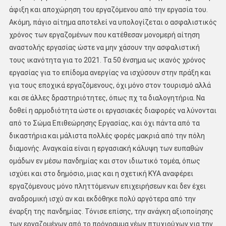
άφιξη και αποχώρηση του εργαζόμενου από την εργασία του.
Ακόμη, πάγιο αίτημα αποτελεί να υπολογίζεται ο ασφαλιστικός
χρόνος των εργαζομένων που κατέθεσαν μονομερή αίτηση
αναστολής εργασίας ώστε να μην χάσουν την ασφαλιστική
τους ικανότητα για το 2021. Τα 50 ένσημα ως ικανός χρόνος
εργασίας για το επίδομα ανεργίας να ισχύσουν στην πράξη και
για τους εποχικά εργαζόμενους, όχι μόνο στον τουρισμό αλλά
και σε άλλες δραστηριότητες, όπως πχ τα διαλογητήρια. Να
δοθεί η αρμοδιότητα ώστε οι εργασιακές διαφορές να λύνονται
από το Σώμα Επιθεώρησης Εργασίας, και όχι πάντα από τα
δικαστήρια και μάλιστα πολλές φορές μακριά από την πόλη
διαμονής. Αναγκαία είναι η εργασιακή κάλυψη των ευπαθών
ομάδων εν μέσω πανδημίας και στον ιδιωτικό τομέα, όπως
ισχύει και στο δημόσιο, μιας και η σχετική ΚΥΑ αναφέρει
εργαζόμενους μόνο πληττόμενων επιχειρήσεων και δεν έχει
αναδρομική ισχύ αν και εκδόθηκε πολύ αργότερα από την
έναρξη της πανδημίας. Τόνισε επίσης, την ανάγκη αξιοποίησης
των εργαζομένων από το πρόγραμμα νέων πτυχιούχων για την