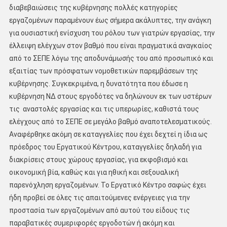
διαβεβαιώσεις της κυβέρνησης πολλές κατηγορίες
εργαζομένων παραμένουν έως σήμερα ακάλυπτες, την ανάγκη
για ουσιαστική ενίσχυση του ρόλου των γιατρών εργασίας, την
έλλειψη ελέγχων στον βαθμό που είναι πραγματικά αναγκαίος
από το ΣΕΠΕ λόγω της αποδυνάμωσής του από προσωπικό και
εξαιτίας των πρόσφατων νομοθετικών παρεμβάσεων της
κυβέρνησης. Συγκεκριμένα, η δυνατότητα που έδωσε η
κυβέρνηση ΝΔ στους εργοδότες να δηλώνουν εκ των υστέρων
τις αναστολές εργασίας και τις υπερωρίες, καθιστά τους
ελέγχους από το ΣΕΠΕ σε μεγάλο βαθμό αναποτελεσματικούς.
Αναφέρθηκε ακόμη σε καταγγελίες που έχει δεχτεί η ίδια ως
πρόεδρος του Εργατικού Κέντρου, καταγγελίες δηλαδή για
διακρίσεις στους χώρους εργασίας, για εκφοβισμό και
οικονομική βία, καθώς και για ηθική και σεξουαλική
παρενόχληση εργαζομένων. Το Εργατικό Κέντρο σαφώς έχει
ήδη προβεί σε όλες τις απαιτούμενες ενέργειες για την
προστασία των εργαζομένων από αυτού του είδους τις
παραβατικές συμεριφορές εργοδοτών ή ακόμη και