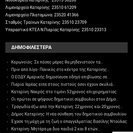
Νοσοκομείο Κατερίνης : 23513 50200
Λιμεναρχείο Κατερίνης: 23510 61209
Λιμεναρχείο Πλαταμώνα: 23520 41366
Σταθμός Τραίνων Κατερίνης: 23510 23709
Υπεραστικό ΚΤΕΛ Ν.Πιερίας Κατερίνης: 23510 23313
ΔΗΜΟΦΙΛΈΣΤΕΡΑ
Κορωνοϊός: Σε πόσες μέρες θα μηδενιστούν τα…
Πριν από λίγο- Πανικός στο κέντρο της Κατερίνης…
Ο ΕΟΔΥ Αμερικής δημοσίευσε οδηγό επιβίωσης σε…
Πιερία: Ιερέας είπε στους πιστούς όσοι έχουν σκυλιά…
Κατερίνη: Νεκρός στο τιμόνι 53χρονος επιχειρηματίας
Οι πρώτοι σε ψήφους δημοτικοί σύμβουλοι στον Δήμο…
Τραγωδία έξω από την Κατερίνη: 22χρονος και 20χρονος…
Δήμος Κατερίνης: Η νέα σύνθεση του δημοτικού συμβουλίου
Έχασε τη μάχη με τη ζωή ο επαγγελματίας Βασίλης Ντούλας
Κατερίνη- Μητέρα με δυο παιδιά 2 και 8 ετών…