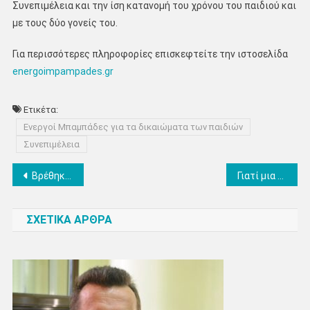
Συνεπιμέλεια και την ίση κατανομή του χρόνου του παιδιού και
με τους δύο γονείς του.
Για περισσότερες πληροφορίες επισκεφτείτε την ιστοσελίδα
energoimpampades.gr
Ετικέτα:
Ενεργοί Μπαμπάδες για τα δικαιώματα των παιδιών
Συνεπιμέλεια
Πλοήγηση
Βρέθηκε τελικά οικία για τον άστεγο της Κατερίνης, που βλέπει τη ζωή του να αλλάζει -Στο φως της δημοσιότητας, νέα περίπτωση ενός συμπολίτη μας- συγκλονιστικές οι εικόνες στο μέρος που έμενε
Γιατί μια ορειβατική εξόρμηση καταλήγει να είναι θανατηφόρα;
άρθρων
ΣΧΕΤΙΚΑ ΑΡΘΡΑ