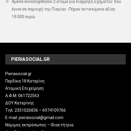
Άμεσα συνελήφθησαν 2 άτομα για διάρρηξη οχήματος που
έγινε σε περιοχή της Πιερίας -Πήραν αντικείμενα αξίας
19.000 ευρώ
PIERIASOCIAL.GR
Pieriasocial.gr
Περδίκα 18 Κατερίνη
Ατομική Επιχείρηση
Α.Φ.Μ. 061722563
ΔΟΥ Κατερίνης
Tηλ: 2351026836 – 6974109766
E-mail: pieriasocial@gmail.com
Νόμιμος εκπρόσωπος – Ιδιοκτήτρια