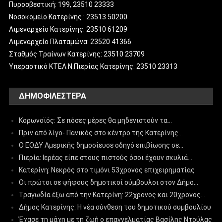
Πυροσβεστική: 199, 23510 23333
Νοσοκομείο Κατερίνης : 23513 50200
Λιμεναρχείο Κατερίνης: 23510 61209
Λιμεναρχείο Πλαταμώνα: 23520 41366
Σταθμός Τραίνων Κατερίνης: 23510 23709
Υπεραστικό ΚΤΕΛ Ν.Πιερίας Κατερίνης: 23510 23313
ΔΗΜΟΦΙΛΈΣΤΕΡΑ
Κορωνοϊός: Σε πόσες μέρες θα μηδενιστούν τα…
Πριν από λίγο- Πανικός στο κέντρο της Κατερίνης…
Ο ΕΟΔΥ Αμερικής δημοσίευσε οδηγό επιβίωσης σε…
Πιερία: Ιερέας είπε στους πιστούς όσοι έχουν σκυλιά…
Κατερίνη: Νεκρός στο τιμόνι 53χρονος επιχειρηματίας
Οι πρώτοι σε ψήφους δημοτικοί σύμβουλοι στον Δήμο…
Τραγωδία έξω από την Κατερίνη: 22χρονος και 20χρονος…
Δήμος Κατερίνης: Η νέα σύνθεση του δημοτικού συμβουλίου
Έχασε τη μάχη με τη ζωή ο επαγγελματίας Βασίλης Ντούλας