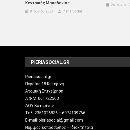
Κεντρικής Μακεδονίας
26 Ιουνίου 
8 Ιουνίου 2021
Pieria Social
PIERIASOCIAL.GR
Pieriasocial.gr
Περδίκα 18 Κατερίνη
Ατομική Επιχείρηση
Α.Φ.Μ. 061722563
ΔΟΥ Κατερίνης
Tηλ: 2351026836 – 6974109766
E-mail: pieriasocial@gmail.com
Νόμιμος εκπρόσωπος – Ιδιοκτήτρια