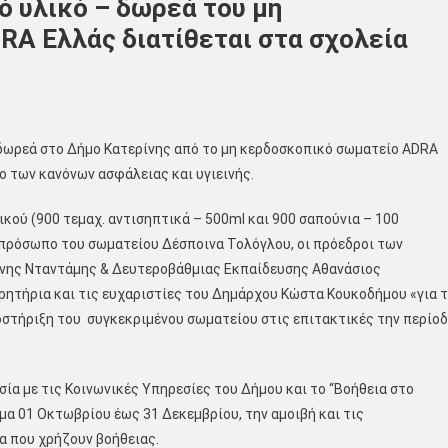
ό υλικό – δωρεά του μη
A Ελλάς διατίθεται στα σχολεία
 δωρεά στο Δήμο Κατερίνης από το μη κερδοσκοπικό σωματείο ADRA
ιο των κανόνων ασφάλειας και υγιεινής.
ικού (900 τεμαχ. αντισηπτικά – 500ml και 900 σαπούνια – 100
κπρόσωπο του σωματείου Δέσποινα Τολόγλου, οι πρόεδροι των
νης Νταντάμης & Δευτεροβάθμιας Εκπαίδευσης Αθανάσιος
ητήρια και τις ευχαριστίες του Δημάρχου Κώστα Κουκοδήμου «για 
στήριξη του συγκεκριμένου σωματείου στις επιτακτικές την περίο
ασία με τις Κοινωνικές Υπηρεσίες του Δήμου και το “Βοήθεια στο
ημα 01 Οκτωβρίου έως 31 Δεκεμβρίου, την αμοιβή και τις
α που χρήζουν βοήθειας.