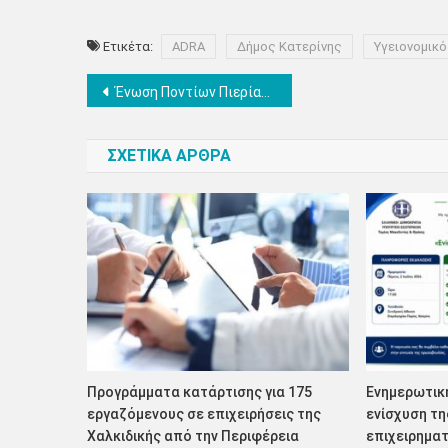
Ετικέτα:
ADRA
Δήμος Κατερίνης
Υγειονομικό
Πλοήγηση
Ένωση Ποντίων Πιερίας: Έναρξη νέας πολιτιστικής χρονιάς 2020-2021
άρθρων
ΣΧΕΤΙΚΑ ΑΡΘΡΑ
Προγράμματα κατάρτισης για 175
Eνημερωτική
εργαζόμενους σε επιχειρήσεις της
ενίσχυση τη
Χαλκιδικής από την Περιφέρεια
επιχειρημα