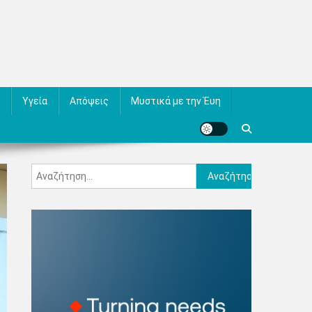
Υγεία
Απόψεις
Μυστικά με την Έυη
Αναζήτηση
για: