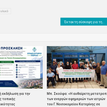
 υλικό
Έκτακτη σύσκεψη για την εξέλιξη της πανδημίας του κορονοϊού αύριο στην Περιφέρεια Κεντρικής Μακεδονίας
 εκδήλωση για την
Μπ. Σκούφα: «Η αυθαίρετη μετατροπ
ς τοπικής
των ενεργών εφημεριών των ιατρών
τικότητας
του Γ. Νοσοκομείου Κατερίνης σε