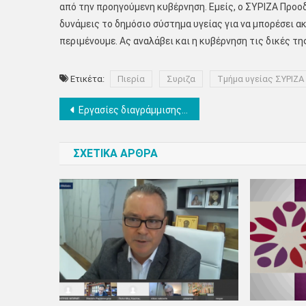
από την προηγούμενη κυβέρνηση. Εμείς, ο ΣΥΡΙΖΑ Προοδ
δυνάμεις το δημόσιο σύστημα υγείας για να μπορέσει 
περιμένουμε. Ας αναλάβει και η κυβέρνηση τις δικές της
Ετικέτα:
Πιερία
Συριζα
Τμήμα υγείας ΣΥΡΙΖΑ
Πλοήγηση
Εργασίες διαγράμμισης διαβάσεων σε Τρίλοφο & Κολινδρό από την ΠΕ Πιερίας
άρθρων
ΣΧΕΤΙΚΑ ΑΡΘΡΑ