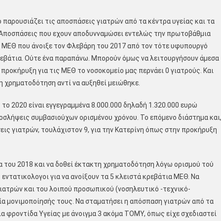
 παρουσιάζει τις αποσπάσεις γιατρών από τα κέντρα υγείας και τα
. Αποσπάσεις που εχουν αποδυνναμώσει εντελώς την πρωτοβάθμια
 Η ΜΕΘ που άνοιξε τον Φλεβάρη του 2017 από τον τότε υφυπουργό
κρεβάτια. Ούτε ένα παραπάνω. Μπορούν όμως να λειτουργήσουν άμεσα
 προκήρυξη για τις ΜΕΘ το νοσοκομείο μας περνάει 0 γιατρούς. Και
 η χρηματοδότηση αντί να αυξηθεί μειώθηκε.
 το 2020 είναι εγγεγραμμένα 8.000.000 δηλαδή 1.320.000 ευρώ
οσλήψεις συμβασιούχων ορισμένου χρόνου. Το επόμενο διάστημα και
εις γιατρών, τουλάχιστον 9, για την Κατερίνη όπως στην προκήρυξη
α του 2018 και να δοθεί έκτακτη χρηματοδότηση λόγω ορισμού τού
εντατικολογοι για να ανοίξουν τα 5 κλειστά κρεβάτια ΜΕΘ. Να
ιατρών και του λοιπού προσωπικού (νοσηλευτικό -τεχνικό-
σία μονιμοποίησής τους. Να σταματήσει η απόσπαση γιατρών από τα
ια φροντίδα Υγείας με άνοιγμα 3 ακόμα ΤΟΜΥ, όπως είχε σχεδιαστεί