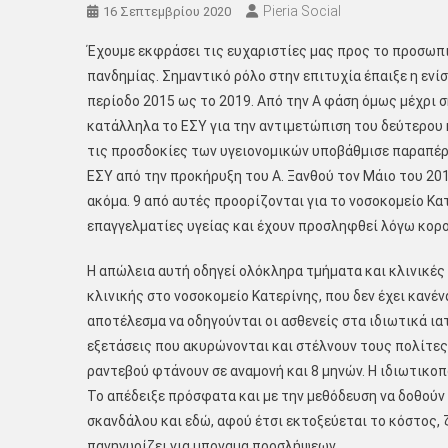
Pieria Social
16 Σεπτεμβρίου 2020
Έχουμε εκφράσει τις ευχαριστίες μας προς το προσωπ
πανδημίας. Σημαντικό ρόλο στην επιτυχία έπαιξε η εν
περίοδο 2015 ως το 2019. Από την Α φάση όμως μέχρι σ
κατάλληλα το ΕΣΥ για την αντιμετώπιση του δεύτερου 
τις προσδοκίες των υγειονομικών υποβάθμισε παραπέρα
ΕΣΥ από την προκήρυξη του Α. Ξανθού τον Μάιο του 20
ακόμα. 9 από αυτές προορίζονται για το νοσοκομείο Κ
επαγγελματίες υγείας και έχουν προσληφθεί λόγω κορον
Η απώλεια αυτή οδηγεί ολόκληρα τμήματα και κλινικές
κλινικής στο νοσοκομείο Κατερίνης, που δεν έχει κανέν
αποτέλεσμα να οδηγούνται οι ασθενείς στα ιδιωτικά ιατ
εξετάσεις που ακυρώνονται και στέλνουν τους πολίτες
ραντεβού φτάνουν σε αναμονή και 8 μηνών. Η ιδιωτικο
Το απέδειξε πρόσφατα και με την μεθόδευση να δοθούν 
σκανδάλου και εδώ, αφού έτσι εκτοξεύεται το κόστος,
πανηγυρίζει για μποναμα προσλήψεων.