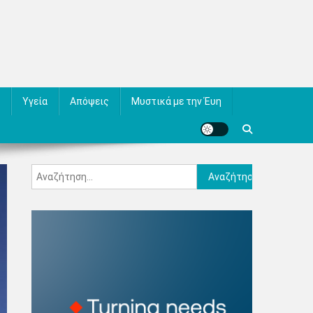
Υγεία
Απόψεις
Μυστικά με την Έυη
Αναζήτηση
για: