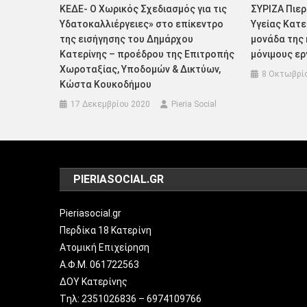
ΚΕΔΕ- Ο Χωρικός Σχεδιασμός για τις
ΣΥΡΙΖΑ Πιερ
Υδατοκαλλιέργειες» στο επίκεντρο
Υγείας Κατ
της εισήγησης του Δημάρχου
μονάδα της 
Κατερίνης – προέδρου της Επιτροπής
μόνιμους ε
Χωροταξίας, Υποδομών & Δικτύων,
8 Οκτωβρί
Κώστα Κουκοδήμου
17 Δεκεμβρίου 2020
Pieria Social
PIERIASOCIAL.GR
Pieriasocial.gr
Περδίκα 18 Κατερίνη
Ατομική Επιχείρηση
Α.Φ.Μ. 061722563
ΔΟΥ Κατερίνης
Tηλ: 2351026836 – 6974109766