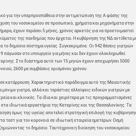
ικό για την υπερπροσπάθεια στην αντιμετώπιση της Α φάσης της
ίσχυση του νοσοκομείου σε προσωπικό, χρήματα και μηχανήματα στην
ήμερα, έχουν περάσει 5 μήνες, χρόνος αρκετός για να προετοιμαστεί
κύματος της πανδημίας που έρχεται. Η κυβέρνηση της ΝΔ αντίθετα μ
 το δημόσιο σύστημα υγείας. Συγκεκριμένα : Οι 942 θέσεις γιατρών
19 πάγωσαν στο υπουργείο για μήνες και δεν έχουν ολοκληρωθεί
ατερίνης. Στο διάστημα αυτό των 15 μηνών έχουν αποχωρήσει 5000
οιού, 2600 με συμβάσεις ορισμένου χρόνου .
 σε κατάρρευση. Χαρακτηριστικό παράδειγμα αυτό της Μαιευτικής
α μόνιμο γιατρό, αλλά και τεράστιες ελλείψεις ειδικών γιατρών με
ρεία και κλινικές. Τα ίδια και χειρότερα με τις προγραμματισμένες
 στα ιδιωτικά εργαστήρια της Κατερίνης και της Θεσσαλονίκης. Τα
ποίηση όμως της υγείας αποτελεί στρατηγική επιλογή της κυβέρνηση
τα τεστ για τον κορονοιό σε ιδιωτική εταιρεία ημετέρων. Οσμή
 ζημιώνοντας το δημόσιο. Ταυτόχρονα η διοίκηση του νοσοκομείου