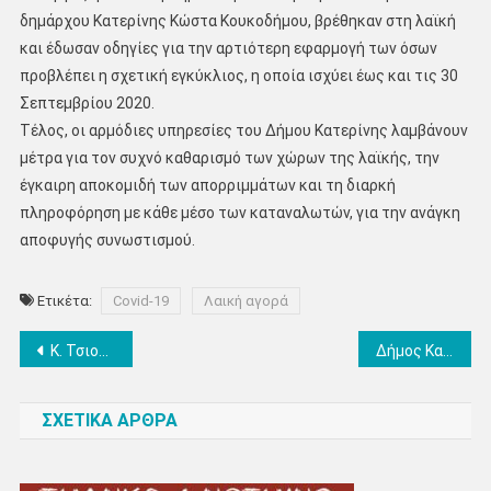
δημάρχου Κατερίνης Κώστα Κουκοδήμου, βρέθηκαν στη λαϊκή
και έδωσαν οδηγίες για την αρτιότερη εφαρμογή των όσων
προβλέπει η σχετική εγκύκλιος, η οποία ισχύει έως και τις 30
Σεπτεμβρίου 2020.
Τέλος, οι αρμόδιες υπηρεσίες του Δήμου Κατερίνης λαμβάνουν
μέτρα για τον συχνό καθαρισμό των χώρων της λαϊκής, την
έγκαιρη αποκομιδή των απορριμμάτων και τη διαρκή
πληροφόρηση με κάθε μέσο των καταναλωτών, για την ανάγκη
αποφυγής συνωστισμού.
Ετικέτα:
Covid-19
Λαική αγορά
Πλοήγηση
Κ. Τσιουκάνης: “Δέχομαι πόλεμο επειδή εκλέχθηκα με τον συνδυασμό του Χιονίδη και συνεργάστηκα με τον Κουκοδήμο” – Τι λέει ο αντιδήμαρχος Πρασίνου για το Μουσικό Σχολείο – τι βρήκε όταν ανέλαβε (ηχητικό)
Δήμος Κατερίνης: Συμβολικός λόγω Covid-19 ο φετινός εορτασμός της Ευρωπαϊκής Εβδομάδας Κινητικότητας
άρθρων
ΣΧΕΤΙΚΑ ΑΡΘΡΑ