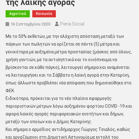
της λαϊκής αγοράς
Αγροτικά
Κοινωνία
Pieria Social
16 Σεπτεμβρίου 2020
Με το 50% εκθετών, με την ελάχιστη απόσταση μεταξύ των
πάγκων των πωλητών να ορίζεται σε πέντε (5) μέτρα και
γενικότερα με αυξημένα μέτρα προστασίας (μάσκες από όλους,
χρήση γαντιών, με τα αντισηπτικά και το οινόπνευμα να
βρίσκονται σε κάθε πάγκο), λειτουργεί σήμερα και αναμένεται
να λειτουργήσει και το Σάββατο η λαϊκή αγορά στην Κατερίνη,
όπως άλλωστε προβλέπει νέα απόφαση που δημοσιεύθηκε στο
ΦΕΚ.
Ειδικότερα, πρόκειται για το νέο πλαίσιο εφαρμογής
περιοριστικών μέτρων λόγω αυξημένου φορτίου COVID -19 και
αφορά λαϊκές αγορές περιφερειακών ενοτήτων και δήμων,
μεταξύ των οποίων και ο Δήμος Κατερίνης.
Και σήμερα ο αρμόδιος αντιδήμαρχος Γιώργος Τσιαλός, καθώς
και εργαζόμενοι στη Δημοτική Αστυνομία με εντολή του