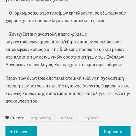
– Οι ορκωμοσίες στρατευσίμων εκτελούνται σε εξωτερικούς
χώρους χωρίς προσκεκλημένους/επισκέπτες ενώ
– Συνεχίζεται η αναστολή πάσης φύσεως
συγκεντρώσεων προσωπικού/εθιμοτυπικών εκδηλώσεων –
επισκέψεων καθώς και της διάθεσης προσωπικού και μέσων
στο πλαίσιο των κοινωνικών δραστηριοτήτων των Ενόπλων
Δυνάμεων και αναλόγως θα παρέχονται περαιτέρω οδηγίες.
Πέραν των ανωτέρω αποτελεί ατομική ευθύνη η σχολαστική
τήρηση των μέτρων ατομικής υγιεινής δίνοντας έμφαση στους
κανόνες κοινωνικής αποστασιοποίησης, καταλήγει το ΓΕΑ στην
ανακοίνωσή του.
Ετικέτα:
Κορονοιός
Μέτρα
Στρατός
Πλοήγηση
Οι εργαζόμενοι και οι επιχειρήσεις τουρισμού στην Πιερία υψώνουν κραυγή αγωνίας για την επιβίωσή τους Ερώτηση των βουλευτών ΣΥΡΙΖΑ – Προοδευτική Συμμαχία Μπ. Σκούφα και Κ. Νοτοπούλου
Κορονοιός: Έφτασαν τα 110 – τα 60 από 2 εστίες στη Βόρεια Ελλάδα – 19 στην Αττική- 2 στην Πιερία