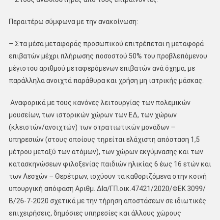
Περαιτέρω σύμφωνα με την ανακοίνωση:
– Στα μέσα μεταφοράς προσωπικού επιτρέπεται η μεταφορά
επιβατών μέχρι πλήρωσης ποσοστού 50% του προβλεπόμενου
μέγιστου αριθμού μεταφερόμενων επιβατών ανά όχημα, με
παράλληλα ανοιχτά παράθυρα και χρήση μη ιατρικής μάσκας.
Αναφορικά με τους κανόνες λειτουργίας των πολεμικών
μουσείων, των ιστορικών χώρων των ΕΔ, των χώρων
(κλειστών/ανοιχτών) των στρατιωτικών μονάδων –
υπηρεσιών (στους οποίους τηρείται ελάχιστη απόσταση 1,5
μέτρου μεταξύ των ατόμων), των χώρων εκγύμνασης και των
κατασκηνώσεων φιλοξενίας παιδιών ηλικίας 6 έως 16 ετών και
των Λεσχών – Θερέτρων, ισχύουν τα καθοριζόμενα στην κοινή
υπουργική απόφαση Αριθμ. ΔΙα/ΓΠ.οικ.47421/2020/ΦΕΚ 3099/
Β/26-7-2020 σχετικά με την τήρηση αποστάσεων σε ιδιωτικές
επιχειρήσεις, δημόσιες υπηρεσίες και άλλους χώρους