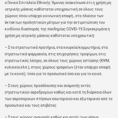
ο Γενικό Επιτελείο Εθνικής ‘Αμυνας ανακοίνωσε ότι η χρήση μη
ιατρικής μάσκας καθίσταται υποχρεωτική σε όλους τους
χώρους όπου υπάρχει κοινωνική επαφή , στο πλαίσιο των
έκτακτων προληπτικών μέτρων για την αντιμετώπιση του
κινδύνου διασποράς της πανδημίας COVID-19.Συγκεκριμένα η
χρήση μη ιατρικής μάσκας καθίσταται υποχρεωτική:
– Στα στρατιωτικά πρατήρια, στα κουρεία/κομμωτήρια, στα
στρατιωτικά φαρμακεία, στις επιχειρήσεις τροφίμων, στις
στρατιωτικές λέσχες, σε όλους τους χώρους εστίασης (ΚΨΜ,
κυλικεία κλπ.), στους χώρους γραφείων (όταν υπάρχει επαφή
με το κοινό), τόσο για το προσωπικό όσο και για το κοινό.
– Στους χώρους προσέλευσης και αναμονής εντός
στρατιωτικών αεροδρομίων καθώς και κατά τη διάρκεια όλων
των αεροπορικών πτήσεων εσωτερικού και εξωτερικού από το
προσωπικό και τους επιβάτες.
– Στους χώρους αναμονής καθώς και εντός των μέσων