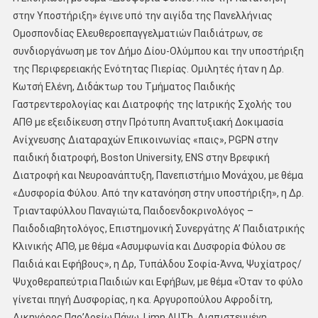
στην Υποστήριξη» έγινε υπό την αιγίδα της Πανελλήνιας
Ομοσπονδίας Ελευθεροεπαγγελματιών Παιδιάτρων, σε
συνδιοργάνωση με τον Δήμο Δίου-Ολύμπου και την υποστήριξη
της Περιφερειακής Ενότητας Πιερίας. Ομιλητές ήταν η Δρ.
Κωτσή Ελένη, Διδάκτωρ του Τμήματος Παιδικής
Γαστρεντερολογίας και Διατροφής της Ιατρικής Σχολής του
ΑΠΘ με εξειδίκευση στην Πρότυπη Αναπτυξιακή Δοκιμασία
Ανίχνευσης Διαταραχών Επικοινωνίας «παις», PGPN στην
παιδική διατροφή, Boston University, ENS στην Βρεφική
Διατροφή και Νευροανάπτυξη, Πανεπιστήμιο Μονάχου, με θέμα
«Δυσφορία Φύλου. Από την κατανόηση στην υποστήριξη», η Δρ.
Τριανταφύλλου Παναγιώτα, Παιδοενδοκρινολόγος –
Παιδοδιαβητολόγος, Επιστημονική Συνεργάτης Α’ Παιδιατρικής
Κλινικής ΑΠΘ, με θέμα «Ασυμφωνία και Δυσφορία Φύλου σε
Παιδιά και Εφήβους», η Δρ, Τυπάλδου Σοφία-Άννα, Ψυχίατρος/
Ψυχοθεραπεύτρια Παιδιών και Εφήβων, με θέμα «Όταν το φύλο
γίνεται πηγή Δυσφορίας, η κα. Αργυροπούλου Αφροδίτη,
Δικηγόρος Παρ’Αρείω Πάγω, Limn AUTh, Διαπιστευμένη