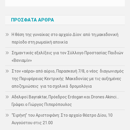
ΠΡΌΣΦΑΤΑ ΆΡΘΡΑ
Η θέση της γυναίκας στο αρχαίο Δίον: από τη μακεδονική
περίοδο στη ρωμαϊκή αποικία
Σημαντικές εξελίξεις για τον Σύλλογο Προστασίας Παιδιών
«Βενιαμίν»
Στον «αέρα» από αύριο, Παρασκευή 7/8, ο νέος διαγωνισμός
της Περιφέρειας Κεντρικής Μακεδονίας με τις αυξημένες
αποζημιώσεις για τα σχολικά δρομολόγια
Αδελφοί Bayraktar, Πρόεδρος Erdogan και Drones Akinci…
Γράφει ο Γιώργος Πιπερόπουλος
“Ειρήνη” του Αριστοφάνη: Στο αρχαίο θέατρο Δίου, 10
Αυγούστου στις 21.00