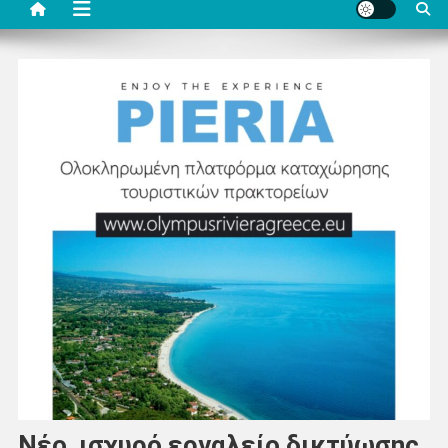
Νέο ισχυρό εργαλείο δικτύωσης