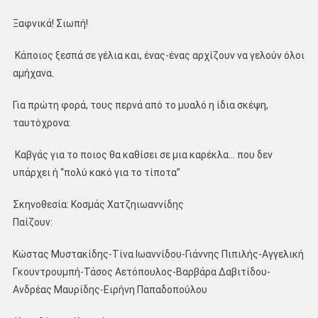
Ξαφνικά! Σιωπή!
Κάποιος ξεσπά σε γέλια και, ένας-ένας αρχίζουν να γελούν όλοι
αμήχανα.
Για πρώτη φορά, τους περνά από το μυαλό η ίδια σκέψη,
ταυτόχρονα:
Καβγάς για το ποιος θα καθίσει σε μια καρέκλα… που δεν
υπάρχει ή “πολύ κακό για το τίποτα”
Σκηνοθεσία: Κοσμάς Χατζηιωαννίδης
Παίζουν:
Κώστας Μυστακίδης-Τίνα Ιωαννίδου-Γιάννης Πιπιλής-Αγγελική
Γκουντρουμπή-Τάσος Αετόπουλος-Βαρβάρα Δαβιτίδου-
Ανδρέας Μαυρίδης-Ειρήνη Παπαδοπούλου