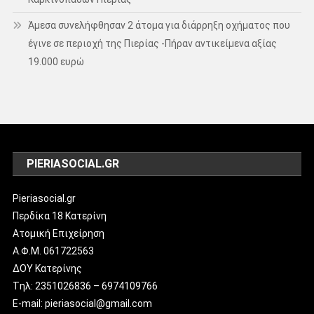
Άμεσα συνελήφθησαν 2 άτομα για διάρρηξη οχήματος που
έγινε σε περιοχή της Πιερίας -Πήραν αντικείμενα αξίας
19.000 ευρώ
PIERIASOCIAL.GR
Pieriasocial.gr
Περδίκα 18 Κατερίνη
Ατομική Επιχείρηση
Α.Φ.Μ. 061722563
ΔΟΥ Κατερίνης
Tηλ: 2351026836 – 6974109766
E-mail: pieriasocial@gmail.com