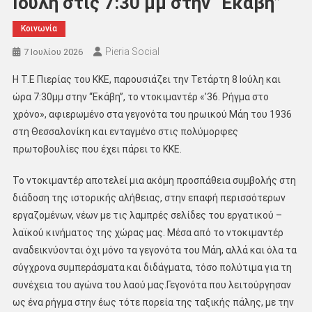
Ιούλη στις 7:30 μμ στην “Εκάβη”
Κοινωνία
Pieria Social
7 Ιουλίου 2026
Η Τ.Ε Πιερίας του ΚΚΕ, παρουσιάζει την Τετάρτη 8 Ιούλη και
ώρα 7:30μμ στην “Εκάβη”, το ντοκιμαντέρ «’36. Ρήγμα στο
χρόνο», αφιερωμένο στα γεγονότα του ηρωικού Μάη του 1936
στη Θεσσαλονίκη και ενταγμένο στις πολύμορφες
πρωτοβουλίες που έχει πάρει το ΚΚΕ.
Το ντοκιμαντέρ αποτελεί μια ακόμη προσπάθεια συμβολής στη
διάδοση της ιστορικής αλήθειας, στην επαφή περισσότερων
εργαζομένων, νέων με τις λαμπρές σελίδες του εργατικού –
λαϊκού κινήματος της χώρας μας. Μέσα από το ντοκιμαντέρ
αναδεικνύονται όχι μόνο τα γεγονότα του Μάη, αλλά και όλα τα
σύγχρονα συμπεράσματα και διδάγματα, τόσο πολύτιμα για τη
συνέχεια του αγώνα του λαού μας.Γεγονότα που λειτούργησαν
ως ένα ρήγμα στην έως τότε πορεία της ταξικής πάλης, με την