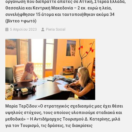
οργάνωση που διέπραττε απάτες σε Αττική, Στερεά Ελλάδα,
Θεσσαλία και Κεντρική Μακεδονία – 2 εκ. ευρώ η λεία,
συνελήφθησαν 15 άτομα και ταυτοποιήθηκαν ακόμα 34
(βίντεο +φωτό)
5 Απριλίου 2023
Pieria Social
Μαρία Τερζίδου:«Ο στρατηγικός σχεδιασμός μας έχει θέσει
υψηλούς στόχους, τους οποίους υλοποιούμε σταδιακά και
μεθοδικά» – Η Αντιδήμαρχος Τουρισμού Δ. Κατερίνης, μιλά
για τον Τουρισμό, τις δράσεις, τις διακρίσεις