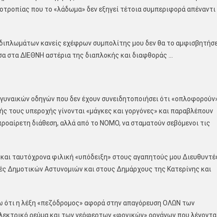
οοτροπίας που το «λάδωμα» δεν εξηγεί τέτοια συμπεριφορά απέναντι
διπλωμάτων κανείς εχέφρων συμπολίτης μου δεν θα το αμφισβητήσε
σα στα ΔΙΕΘΝΗ αστέρια της διαπλοκής και διαφθοράς …
γυναικών οδηγών που δεν έχουν συνειδητοποιήσει ότι «οπλοφορούν
ής τους υπεροχής γίνονται «μάγκες και γοργόνες» και παραβλέπουν
προαίρετη διάθεση, αλλά από το ΝΟΜΟ, να σταματούν σεβόμενοι τις
και ταυτόχρονα φιλική «υπόδειξη» στους αγαπητούς μου Διευθυντέ
ές Δημοτικών Αστυνομιών και στους Δημάρχους της Κατερίνης και
 ότι η λέξη «πεζόδρομος» αφορά στην απαγόρευση ΟΛΩΝ των
ηλεκτρικό ρεύμα και των νεόφερτων «φονικών» οργάνων που λέγοντα