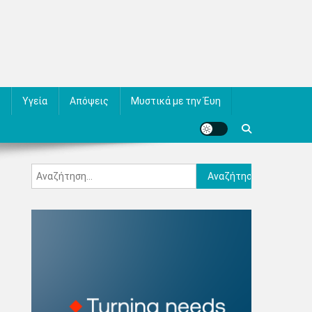
Υγεία
Απόψεις
Μυστικά με την Έυη
Αναζήτηση
για: