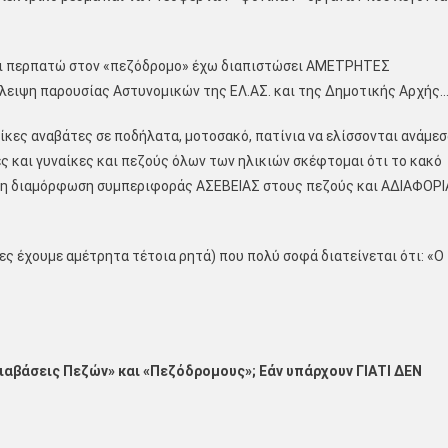
αι περπατώ στον «πεζόδρομο» έχω διαπιστώσει ΑΜΕΤΡΗΤΕΣ
λλειψη παρουσίας Αστυνομικών της ΕΛ.ΑΣ. και της Δημοτικής Αρχής
κες αναβάτες σε ποδήλατα, μοτοσακό, πατίνια να ελίσσονται ανάμεσ
ς και γυναίκες και πεζούς όλων των ηλικιών σκέφτομαι ότι το κακό
και τη διαμόρφωση συμπεριφοράς ΑΣΕΒΕΙΑΣ στους πεζούς και ΑΔΙΑΦΟΡΙ
ς έχουμε αμέτρητα τέτοια ρητά) που πολύ σοφά διατείνεται ότι: «Ο
ιαβάσεις Πεζών» και «Πεζόδρομους»; Εάν υπάρχουν ΓΙΑΤΙ ΔΕΝ