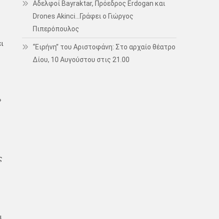
Αδελφοί Bayraktar, Πρόεδρος Erdogan και
Drones Akinci…Γράφει ο Γιώργος
Πιπερόπουλος
ι
“Ειρήνη” του Αριστοφάνη: Στο αρχαίο θέατρο
Δίου, 10 Αυγούστου στις 21.00
»
ς
ι