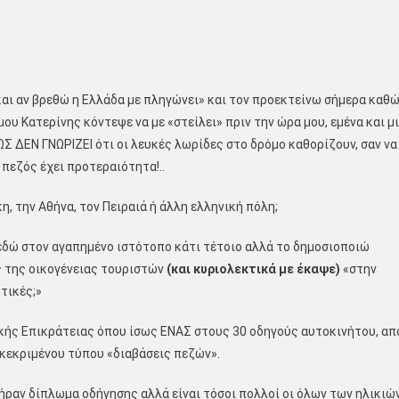
ι αν βρεθώ η Ελλάδα με πληγώνει» και τον προεκτείνω σήμερα καθ
 μου Κατερίνης
κόντεψε να με «στείλει» πριν την ώρα μου, εμένα και μ
 ΔΕΝ ΓΝΩΡΙΖΕΙ ότι οι λευκές λωρίδες στο δρόμο καθορίζουν, σαν να
 πεζός έχει προτεραιότητα!..
 την Αθήνα, τον Πειραιά ή άλλη ελληνική πόλη;
δώ στον αγαπημένο ιστότοπο κάτι τέτοιο αλλά το δημοσιοποιώ
ς της οικογένειας τουριστών
(και κυριολεκτικά με έκαψε)
«στην
τικές;»
κής Επικράτειας όπου ίσως ΕΝΑΣ στους 30 οδηγούς αυτοκινήτου, απ
γκεκριμένου τύπου «διαβάσεις πεζών».
ν δίπλωμα οδήγησης αλλά είναι τόσοι πολλοί οι όλων των ηλικιώ