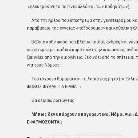
«ηλεκτροκίνητα πατίνια αλλά και των ποδηλάτων)…
Από την ημέρα που επέστρεψα στην γενέτειρά μου κ
παραβάσεις της έννοιας «πεζόδρομος» και καθολική έ
Βέβαια κάθε φορά που βλέπω παιδιά, άνδρες και γυναί
σε μητέρες με παιδικά καροτσάκια, ηλικιωμένους άνδρε
ξεκινάει από την οικογένεια, ξεκινάει από το σπίτι 
για τους Νόμους…
Ταυτόχρονα θυμάμαι και το λαϊκό μας ρητό (οι Έλληνε
ΦΟΒΟΣ ΦΥΛΑΕΙ ΤΑ ΕΡΜΑ…»
Θα κλείσω ρωτώντας:
Μήπως δεν υπάρχουν απαγορευτικοί Νόμοι για «Δ
ΕΦΑΡΜΟΖΟΝΤΑΙ;