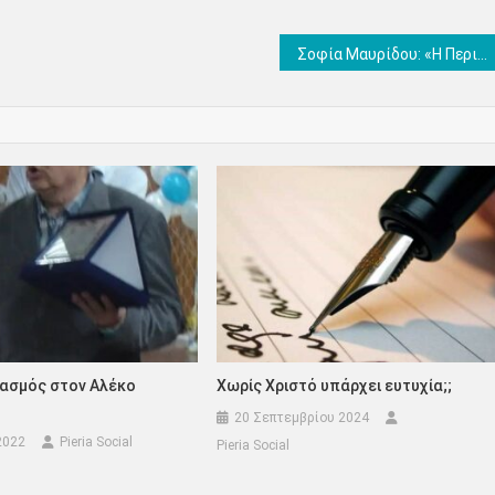
Σοφία Μαυρίδου: «Η Περιφερειακή Ενότητα Πιερίας αρωγός στην έκδοση του επετειακού λευκώματος της Μέριμνας Παιδιού Κατερίνης»
βασμός στον Αλέκο
Χωρίς Χριστό υπάρχει ευτυχία;;
20 Σεπτεμβρίου 2024
2022
Pieria Social
Pieria Social