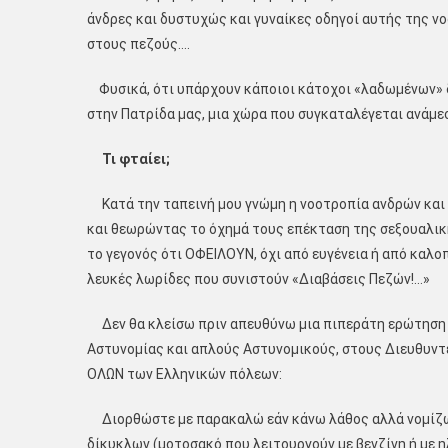
άνδρες και δυστυχώς και γυναίκες οδηγοί αυτής της ν
στους πεζούς….
Φυσικά, ότι υπάρχουν κάποιοι κάτοχοι «λαδωμένων» 
στην Πατρίδα μας, μια χώρα που συγκαταλέγεται ανάμε
Τι φταίει;
Κατά την ταπεινή μου γνώμη η νοοτροπία ανδρών και 
και θεωρώντας το όχημά τους επέκταση της σεξουαλικ
το γεγονός ότι ΟΦΕΙΛΟΥΝ, όχι από ευγένεια ή από καλο
λευκές λωρίδες που συνιστούν «Διαβάσεις Πεζών!…»
Δεν θα κλείσω πριν απευθύνω μια πιπεράτη ερώτηση 
Αστυνομίας και απλούς Αστυνομικούς, στους Διευθυντ
ΟΛΩΝ των Ελληνικών πόλεων:
Διορθώστε με παρακαλώ εάν κάνω λάθος αλλά νομίζω
δίκυκλων (μοτοσακό που λειτουργούν με βενζίνη ή με 