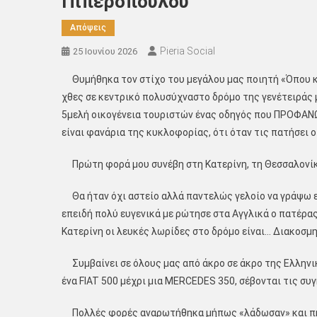
Πιπερόπουλου
Απόψεις
Pieria Social
25 Ιουνίου 2026
Θυμήθηκα τον στίχο του μεγάλου μας ποιητή «Όπου κα
χθες σε κεντρικό πολυσύχναστο δρόμο της γενέτειράς
5μελή οικογένεια τουριστών ένας οδηγός που ΠΡΟΦΑΝΩΣ
είναι φανάρια της κυκλοφορίας, ότι όταν τις πατήσει ο
Πρώτη φορά μου συνέβη στη Κατερίνη, τη Θεσσαλονίκη,
Θα ήταν όχι αστείο αλλά παντελώς γελοίο να γράψω ε
επειδή πολύ ευγενικά με ρώτησε στα Αγγλικά ο πατέρα
Κατερίνη οι λευκές λωρίδες στο δρόμο είναι… Διακοσμη
Συμβαίνει σε όλους μας από άκρο σε άκρο της Ελληνι
ένα FIAT 500 μέχρι μια MERCEDES 350, σέβονται τις συ
Πολλές φορές αναρωτήθηκα μήπως «λάδωσαν» και πήρα