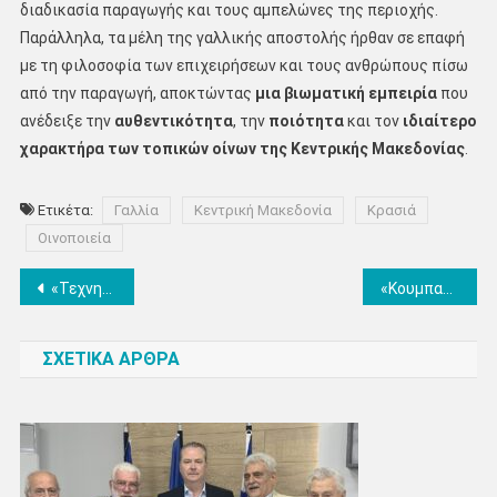
διαδικασία παραγωγής και τους αμπελώνες της περιοχής.
Παράλληλα, τα μέλη της γαλλικής αποστολής ήρθαν σε επαφή
με τη φιλοσοφία των επιχειρήσεων και τους ανθρώπους πίσω
από την παραγωγή, αποκτώντας
μια βιωματική εμπειρία
που
ανέδειξε την
αυθεντικότητα
, την
ποιότητα
και τον
ιδιαίτερο
χαρακτήρα των τοπικών οίνων
της Κεντρικής Μακεδονίας
.
Ετικέτα:
Γαλλία
Κεντρική Μακεδονία
Κρασιά
Οινοποιεία
Πλοήγηση
«Τεχνητή Νοημοσύνη & Σύγχρονες Τεχνικές Μάρκετινγκ: Το μέλλον της επιχείρησής σου» – Εκδήλωση από το Επιμελητήριο Πιερίας
«Κουμπαράς» για τον καθαρισμό του Θερμαϊκού με πρωτοβουλία του Αντιπεριφερειάρχη Θεσσαλονίκης, Κώστα Γιουτίκα
άρθρων
ΣΧΕΤΙΚΑ ΑΡΘΡΑ