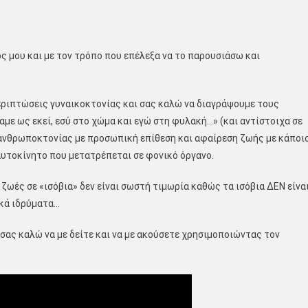
ς μου και με τον τρόπο που επέλεξα να το παρουσιάσω και
ριπτώσεις γυναικοκτονίας και σας καλώ να διαγράψουμε τους
με ως εκεί, εσύ στο χώμα και εγώ στη φυλακή…» (και αντίστοιχα σε
ανθρωποκτονίας με προσωπική επίθεση και αφαίρεση ζωής με κάποι
αυτοκίνητο που μετατρέπεται σε φονικό όργανο.
ές σε «ισόβια» δεν είναι σωστή τιμωρία καθώς τα ισόβια ΔΕΝ είνα
ικά ιδρύματα…
ας καλώ να με δείτε και να με ακούσετε χρησιμοποιώντας τον