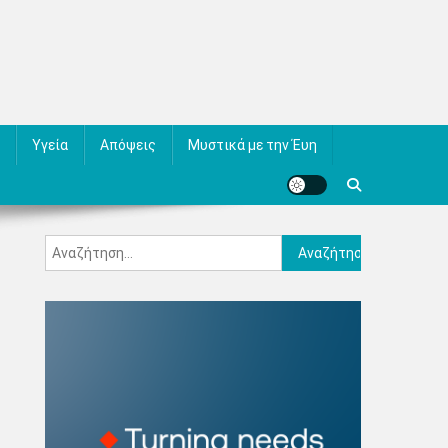
Υγεία
Απόψεις
Μυστικά με την Έυη
Αναζήτηση
για: