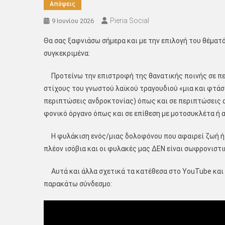
Απόψεις
Pieria Social
9 Ιουνίου 2026
Θα σας ξαφνιάσω σήμερα και με την επιλογή του θέματό
συγκεκριμένα:
Προτείνω την επιστροφή της θανατικής ποινής σε πε
στίχους του γνωστού λαϊκού τραγουδιού «μια και φτάσα
περιπτώσεις ανδροκτονίας) όπως και σε περιπτώσεις 
φονικό όργανο όπως και σε επίθεση με μοτοσυκλέτα ή 
Η φυλάκιση ενός/μιας δολοφόνου που αφαιρεί ζωή ή ζω
πλέον ισόβια και οι φυλακές μας ΔΕΝ είναι σωφρονιστ
Αυτά και άλλα σχετικά τα κατέθεσα στο YouTube και σ
παρακάτω σύνδεσμο: