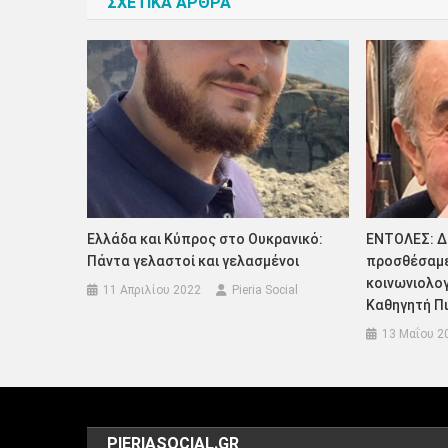
ΣΧΕΤΙΚΑ ΑΡΘΡΑ
Ελλάδα και Κύπρος στο Ουκρανικό:
ΕΝΤΟΛΕΣ: 
Πάντα γελαστοί και γελασμένοι
προσθέσαμε 
κοινωνιολο
11 Απριλίου 2022
Pieria Social
Καθηγητή Π
13 Μαΐου 2
PIERIASOCIAL.GR