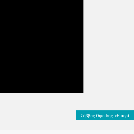
Σάββας Οφείδης: «Η περίοδος όπου ο Βιολογικός αποτελούσε γκρίζα ζώνη πρέπει να μείνει στο παρελθόν» (Βίντεο)