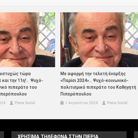
Δυστυχώς τώρα
Με αφορμή την τελετή έναρξης
και την 11η!.. Ψυχό-
«Παρίσι 2024»… Ψυχό-κοινωνικό-
γικό πιπεράτο του
πολιτισμικό πιπεράτο του Καθηγητή
ιπερόπουλου
Πιπερόπουλου
024
Pieria Social
1 Αυγούστου 2024
Pieria Social
ΧΡΗΣΙΜΑ ΤΗΛΕΦΩΝΑ ΣΤΗΝ ΠΙΕΡΙΑ