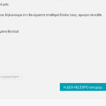
ύ μας.
ο και δηλώνουμε ότι θα είμαστε σταθερά δίπλα τους, αρωγοί σε κάθε
.
μένη θητεία!
Συγχαρητήριο
Η ΔΕΘ-HELEXPO αποχαιρετά τον Λευτέρη Κογκαλίδη