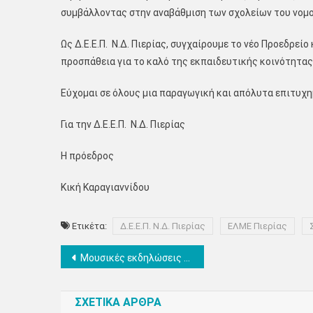
συμβάλλοντας στην αναβάθμιση των σχολείων του νομο
​Ως Δ.Ε.Ε.Π. Ν.Δ. Πιερίας, συγχαίρουμε το νέο Προεδρεί
προσπάθεια για το καλό της εκπαιδευτικής κοινότητας
​Εύχομαι σε όλους μια παραγωγική και απόλυτα επιτυχη
Για την Δ.Ε.Ε.Π. Ν.Δ. Πιερίας
Η πρόεδρος
Κική Καραγιαννίδου
Ετικέτα:
Δ.Ε.Ε.Π. Ν.Δ. Πιερίας
ΕΛΜΕ Πιερίας
Πλοήγηση
Μουσικές εκδηλώσεις από την Εστία Πιερίδων Μουσών στο πλαίσιο των “Εαρινών Ημερών Μουσών 2026”
άρθρων
ΣΧΕΤΙΚΑ ΑΡΘΡΑ