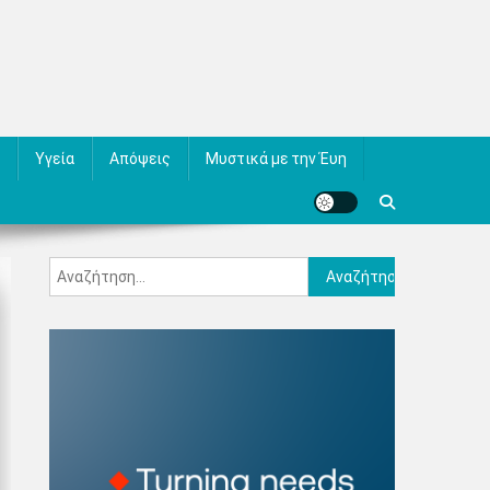
Υγεία
Απόψεις
Μυστικά με την Έυη
Αναζήτηση
για: