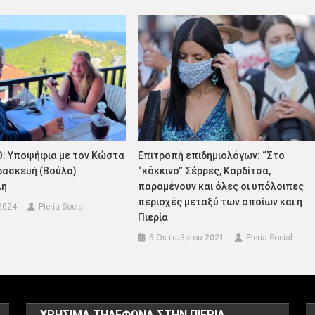
Ο: Υποψήφια με τον Κώστα
Eπιτροπή επιδημιολόγων: “Στο
ρασκευή (Βούλα)
“κόκκινο” Σέρρες, Καρδίτσα,
λη
παραμένουν και όλες οι υπόλοιπες
περιοχές μεταξύ των οποίων και η
2024
Pieria Social
Πιερία
5 Οκτωβρίου 2021
Pieria Social
ΧΡΗΣΙΜΑ ΤΗΛΕΦΩΝΑ ΣΤΗΝ ΠΙΕΡΙΑ