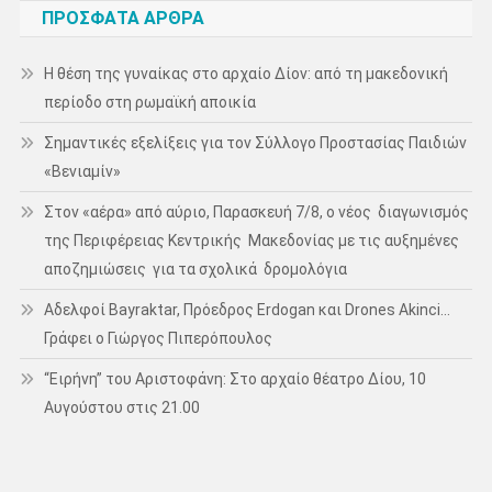
ΠΡΌΣΦΑΤΑ ΆΡΘΡΑ
Η θέση της γυναίκας στο αρχαίο Δίον: από τη μακεδονική
περίοδο στη ρωμαϊκή αποικία
Σημαντικές εξελίξεις για τον Σύλλογο Προστασίας Παιδιών
«Βενιαμίν»
Στον «αέρα» από αύριο, Παρασκευή 7/8, ο νέος διαγωνισμός
της Περιφέρειας Κεντρικής Μακεδονίας με τις αυξημένες
αποζημιώσεις για τα σχολικά δρομολόγια
Αδελφοί Bayraktar, Πρόεδρος Erdogan και Drones Akinci…
Γράφει ο Γιώργος Πιπερόπουλος
“Ειρήνη” του Αριστοφάνη: Στο αρχαίο θέατρο Δίου, 10
Αυγούστου στις 21.00