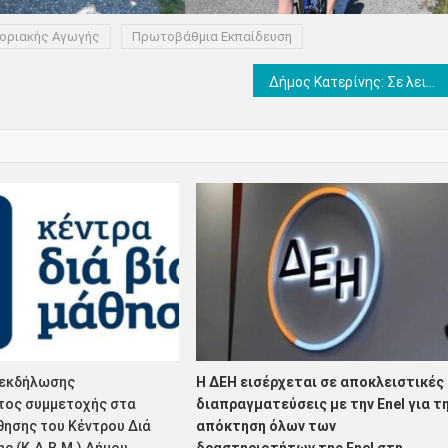
οριακής Αγωγής
Πρωτοβάθμια Εκπαίδευση
Δήμος Κατερίνης: Σε λειτουργία το αναβαθμισμένο δημοτικό πάρκινγκ στην Παραλία για το καλοκαίρι του 2026
 εκδήλωσης
Η ΔΕΗ εισέρχεται σε αποκλειστικές
τος συμμετοχής στα
διαπραγματεύσεις με την Enel για τ
θησης του Κέντρου Διά
απόκτηση όλων των
ς (Κ.Δ.Β.Μ.) Δήμου
δραστηριοτήτων της Enel στη