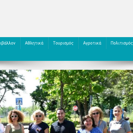
ιβάλλον
Αθλητικά
Τουρισμός
Αγροτικά
Πολιτισμός