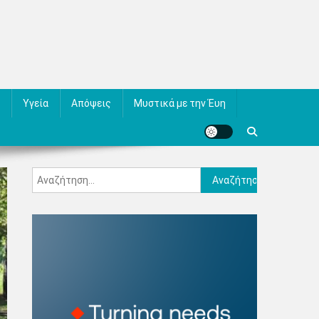
Υγεία
Απόψεις
Μυστικά με την Έυη
Αναζήτηση
για: