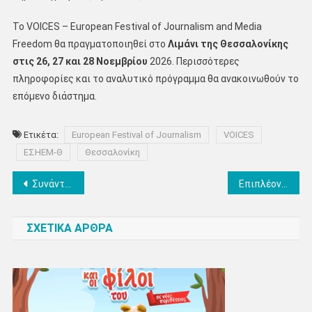
Το VOICES – European Festival of Journalism and Media
Freedom θα πραγματοποιηθεί στο
Λιμάνι της Θεσσαλονίκης
στις 26, 27 και 28 Νοεμβρίου
2026. Περισσότερες
πληροφορίες και το αναλυτικό πρόγραμμα θα ανακοινωθούν το
επόμενο διάστημα.
Ετικέτα:
European Festival of Journalism
VOICES
ΕΣΗΕΜ-Θ
Θεσσαλονίκη
Πλοήγηση
Συνάντηση της Κοινοβουλευτικής Ομάδας Φιλίας Ελλάδας-Ολλανδίας με την Πρέσβη της Ολλανδίας στην Αθήνα
Επιπλέον περιοχές νυχτερινής αποκομιδής απορριμμάτων στα Αστικά – 8 νέοι ημιβυθιζόμενοι κάδοι
άρθρων
ΣΧΕΤΙΚΑ ΑΡΘΡΑ