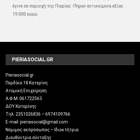
έγινε σε περιοχή της Πιερίας -Πήραν αντικείμενα αξίας
19.000 ευρώ
PIERIASOCIAL.GR
Pieriasocial.gr
Περδίκα 18 Κατερίνη
Ατομική Επιχείρηση
Α.Φ.Μ. 061722563
ΔΟΥ Κατερίνης
Tηλ: 2351026836 – 6974109766
E-mail: pieriasocial@gmail.com
Νόμιμος εκπρόσωπος – Ιδιοκτήτρια
Διευθύντρια σύνταξης