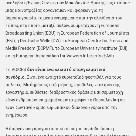
αναλάβει η Ένωση Συντακτών Μακεδονίας-Θράκης, ως εταίρος
μιας κοινοπραξίας οργανισμών και φορέων για τη
δημοσιογραφία, τα μέσα ενημέρωσης και την ελευθερία του
Τύπου, στο οποίο, μεταξύ άλλων, συμμετέχουν η European
Broadcasting Union (EBU), η European Federation of Journalists
(EFJ), η Deutsche Welle (DW), το European Centre for Press and
Media Freedom (ECPMF), το European University Institute (EUI)
και η European Association for Viewers Interests (EAVI).
Το VOICES
δεν είναι ένα κλειστό επαγγελματικό
συνέδριο.
Είναι ένα ανοιχτό ευρωπαϊκό φεστιβάλ για τους
πολίτες. Με δημόσιες συζητήσεις, προβολές ντοκιμαντέρ,
εργαστήρια, εκθέσεις, διαδραστικές δράσεις και συμμετοχή
νέων ανθρώπων, επιχειρεί να μετατρέψει τη Θεσσαλονίκη σε
έναν ζωντανό κόμβο ευρωπαϊκού διαλόγου γύρω από την
ενημέρωση.
Η διοργάνωση πραγματοποιείται σε μια περίοδο όπου η