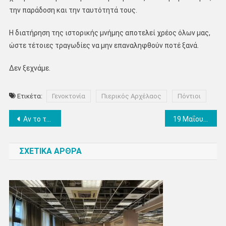
την παράδοση και την ταυτότητά τους.
Η διατήρηση της ιστορικής μνήμης αποτελεί χρέος όλων μας,
ώστε τέτοιες τραγωδίες να μην επαναληφθούν ποτέ ξανά.
Δεν ξεχνάμε.
Ετικέτα:
Γενοκτονία
Πιερικός Αρχέλαος
Πόντιοι
Πλοήγηση
Αν το τριψήφιο τηλέφωνο χτυπήσει στις 3.00 το πρωί – Γράφει ο Δικηγόρος, Χρήστος Γκουγκουρέλας
19 Μαΐου: Ημέρα Μνήμης της Γενοκτονίας των Ποντίων
άρθρων
ΣΧΕΤΙΚΑ ΑΡΘΡΑ