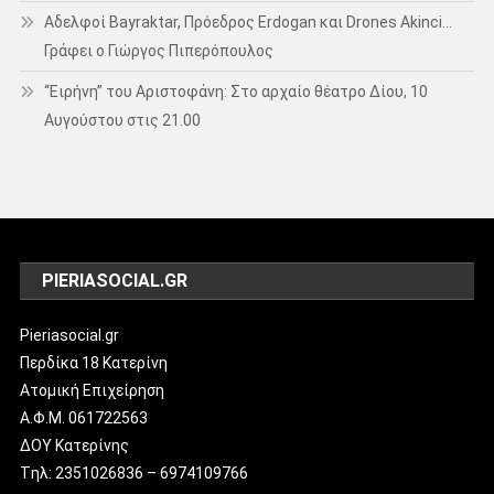
Αδελφοί Bayraktar, Πρόεδρος Erdogan και Drones Akinci…
Γράφει ο Γιώργος Πιπερόπουλος
“Ειρήνη” του Αριστοφάνη: Στο αρχαίο θέατρο Δίου, 10
Αυγούστου στις 21.00
PIERIASOCIAL.GR
Pieriasocial.gr
Περδίκα 18 Κατερίνη
Ατομική Επιχείρηση
Α.Φ.Μ. 061722563
ΔΟΥ Κατερίνης
Tηλ: 2351026836 – 6974109766