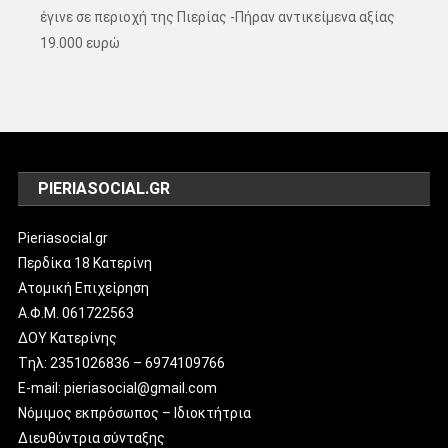
έγινε σε περιοχή της Πιερίας -Πήραν αντικείμενα αξίας
19.000 ευρώ
PIERIASOCIAL.GR
Pieriasocial.gr
Περδίκα 18 Κατερίνη
Ατομική Επιχείρηση
Α.Φ.Μ. 061722563
ΔΟΥ Κατερίνης
Tηλ: 2351026836 – 6974109766
E-mail: pieriasocial@gmail.com
Νόμιμος εκπρόσωπος – Ιδιοκτήτρια
Διευθύντρια σύνταξης