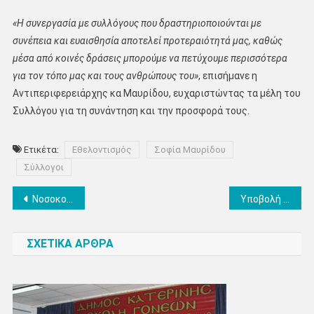
«Η συνεργασία με συλλόγους που δραστηριοποιούνται με
συνέπεια και ευαισθησία αποτελεί προτεραιότητά μας, καθώς
μέσα από κοινές δράσεις μπορούμε να πετύχουμε περισσότερα
για τον τόπο μας και τους ανθρώπους του»
, επισήμανε η
Αντιπεριφερειάρχης κα Μαυρίδου, ευχαριστώντας τα μέλη του
Συλλόγου για τη συνάντηση και την προσφορά τους.
Ετικέτα:
Εθελοντισμός
Σοφία Μαυρίδου
Σύλλογοι
Πλοήγηση
Νοσοκομείο Κατερίνης: Για πρώτη φορά χορηγήθηκε ανοσοθεραπεία σε ογκολογικό ασθενή
Υποβολή αιτήσεων εγγραφών – επανεγγραφών στους παιδικούς σταθμούς του Δήμου Δίου-Ολύμπου – Από 20/5 και 10/6
άρθρων
ΣΧΕΤΙΚΑ ΑΡΘΡΑ