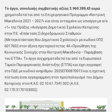
Το έργο, συνολικής συμβατικής αξίας 3.969.389,43 ευρώ
χρηματοδοτείται από το Επιχειρησιακό Πρόγραμμα «Κεντρική
Μακεδονία 2021 – 2027» και είναι ενταγμένο ως υποέργο με α/α
«1» της Πράξης «Ανέγερση Δημοτικού Σχολείου Κατερίνης
στην Π.Ε. «Επέκταση Σιδηροδρομικού Σταθμού»
(Μετεγκατάσταση 8ου Δημοτικού Σχολείου)» με κωδικό ΟΠΣ
6017602 στον άξονα προτεραιότητας 4Α «Προώθηση της
Κοινωνικής Συνοχής στην Κεντρική Μακεδονία – Παρέμβαση
του ΕΤΠΑ». Το έργο συγχρηματοδοτείται από το Ευρωπαϊκό
Ταμείο Περιφερειακής Ανάπτυξης (ΕΤΠΑ) και έχει εγγραφεί
στο ΠΔΕ με κωδικό εναρίθμου: 2025ΕΠ00870013 και η σχετική
πίστωση είναι εγγεγραμμένη στον προϋπολογισμό του Δήμου
Κατερίνης στον Κ.Α.Ε: 02.10.61.7341.002 (Α.Λ.Ε.
02.170.3170103002).