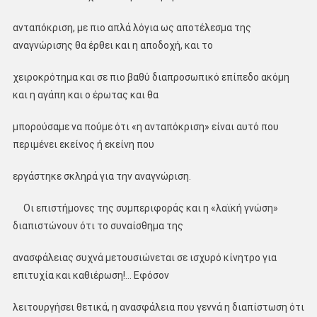
ανταπόκριση, με πιο απλά λόγια ως αποτέλεσμα της
αναγνώρισης θα έρθει και η αποδοχή, και το
χειροκρότημα και σε πιο βαθύ διαπροσωπικό επίπεδο ακόμη
και η αγάπη και ο έρωτας και θα
μπορούσαμε να πούμε ότι «η ανταπόκριση» είναι αυτό που
περιμένει εκείνος ή εκείνη που
εργάστηκε σκληρά για την αναγνώριση.
Οι επιστήμονες της συμπεριφοράς και η «λαϊκή γνώση»
διαπιστώνουν ότι το συναίσθημα της
ανασφάλειας συχνά μετουσιώνεται σε ισχυρό κίνητρο για
επιτυχία και καθιέρωση!… Εφόσον
λειτουργήσει θετικά, η ανασφάλεια που γεννά η διαπίστωση ότι