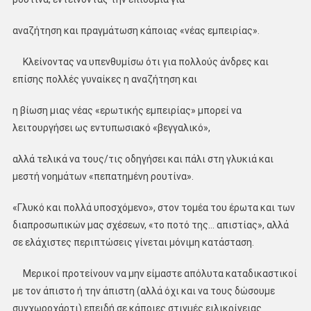
αναζήτηση και πραγμάτωση κάποιας «νέας εμπειρίας».
Κλείνοντας να υπενθυμίσω ότι για πολλούς άνδρες και
επίσης πολλές γυναίκες η αναζήτηση και
η βίωση μιας νέας «ερωτικής εμπειρίας» μπορεί να
λειτουργήσει ως εντυπωσιακό «βεγγαλικό»,
αλλά τελικά να τους/τις οδηγήσει και πάλι στη γλυκιά και
μεστή νοημάτων «πεπατημένη ρουτίνα».
«Γλυκό και πολλά υποσχόμενο», στον τομέα του έρωτα και των
διαπροσωπικών μας σχέσεων, «το ποτό της… απιστίας», αλλά
σε ελάχιστες περιπτώσεις γίνεται μόνιμη κατάσταση.
Μερικοί προτείνουν να μην είμαστε απόλυτα καταδικαστικοί
με τον άπιστο ή την άπιστη (αλλά όχι και να τους δώσουμε
συγχωροχάρτι) επειδή σε κάποιες στιγμές ειλικρίνειας