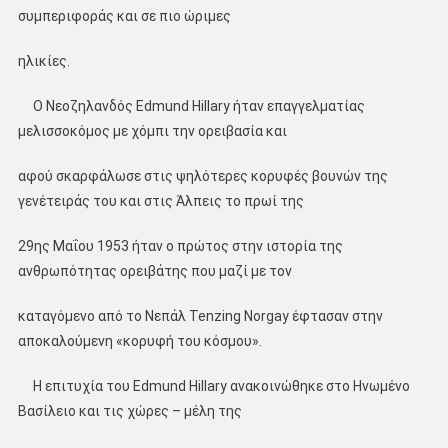
συμπεριφοράς και σε πιο ώριμες
ηλικίες.
Ο Νεοζηλανδός Edmund Hillary ήταν επαγγελματίας
μελισσοκόμος με χόμπι την ορειβασία και
αφού σκαρφάλωσε στις ψηλότερες κορυφές βουνών της
γενέτειράς του και στις Άλπεις το πρωί της
29ης Μαΐου 1953 ήταν ο πρώτος στην ιστορία της
ανθρωπότητας ορειβάτης που μαζί με τον
καταγόμενο από το Νεπάλ Tenzing Norgay έφτασαν στην
αποκαλούμενη «κορυφή του κόσμου».
Η επιτυχία του Edmund Hillary ανακοινώθηκε στο Ηνωμένο
Βασίλειο και τις χώρες – μέλη της