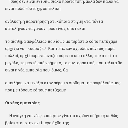
Ίσως δεν είναι εντυπωσιακά πρωτότυπη, αλλά δεν παύει να
είναι πολύ εύστοχη, σε τελική
ανάλυση, η παρατήρηση ότι κάποια στιγμή «τα πάντα
καταλήγουν να γίνουν… ρουτίνα», οπότε και
το αίσθημα ασφάλειας που ίσως με τεράστιο κόπο πετύχαμε
αρχίζει να… κουράζει!…Και τότε, εάν όχι όλοι, πάντως πάρα
πολλοί, αρχίζουμε να αναζητούμε το κάτι άλλο, το κατιτί το
μεγάλο, το μεστό από νοήματα, το συνταρακτικό, που τελικά θα
είναι η νέα εμπειρία που, όμως, θα
απειλήσει να τινάξει στον αέρα το αίσθημα της ασφάλειάς μας
που με τόσους κόπους πετύχαμε.
Οι νέες εμπειρίες
Η ανάγκη για νέες εμπειρίες γίνεται σχεδόν αδήριτη καθώς
βρίσκεται στην αντίπερα όχθη της