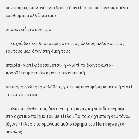
συνειδητές επιλογές για δράση ή αντίδραση σε συγκεκριμένα
ερεθίσματα αλλά και από
υποσυνείδητα κίνητρα.
Συχνά δεν εκπλήσσουμε μόνο τους άλλους αλλά και τους
εαυτούς μας όταν στη δική τους
απορία «γιατί φέρεσαι έτσι» ή «γιατί το έκανες αυτό»
προσθέτουμε τη δική μας υποκειμενική
σιωπηρή ερώτηση «αλήθεια, γιατί συμπεριφέρομαι έτσι ή γιατί
το έκανα αυτό;».
«Κανείς άνθρωπος δεν είναι μια μοναχική νησίδα» έγραψε
στο σχετικό ποίημά του με τίτλο «Για ποιον χτυπά η καμπάνα»
(έγινε τίτλος στο ομώνυμο μυθιστόρημα του Hemingway) ο
μεγάλος