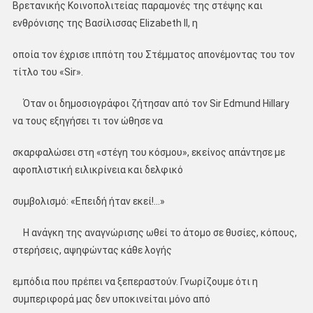
Βρετανικής Κοινοπολιτείας παραμονές της στέψης και
ενθρόνισης της Βασίλισσας Elizabeth II, η
οποία τον έχρισε ιππότη του Στέμματος απονέμοντας του τον
τίτλο του «Sir».
Όταν οι δημοσιογράφοι ζήτησαν από τον Sir Edmund Hillary
να τους εξηγήσει τι τον ώθησε να
σκαρφαλώσει στη «στέγη του κόσμου», εκείνος απάντησε με
αφοπλιστική ειλικρίνεια και δελφικό
συμβολισμό: «Επειδή ήταν εκεί!…»
Η ανάγκη της αναγνώρισης ωθεί το άτομο σε θυσίες, κόπους,
στερήσεις, αψηφώντας κάθε λογής
εμπόδια που πρέπει να ξεπεραστούν. Γνωρίζουμε ότι η
συμπεριφορά μας δεν υποκινείται μόνο από