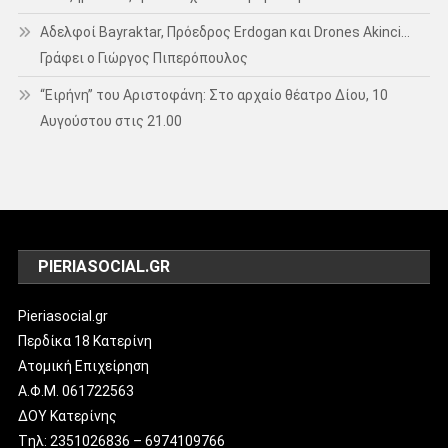
Αδελφοί Bayraktar, Πρόεδρος Erdogan και Drones Akinci…
Γράφει ο Γιώργος Πιπερόπουλος
“Ειρήνη” του Αριστοφάνη: Στο αρχαίο θέατρο Δίου, 10
Αυγούστου στις 21.00
PIERIASOCIAL.GR
Pieriasocial.gr
Περδίκα 18 Κατερίνη
Ατομική Επιχείρηση
Α.Φ.Μ. 061722563
ΔΟΥ Κατερίνης
Tηλ: 2351026836 – 6974109766