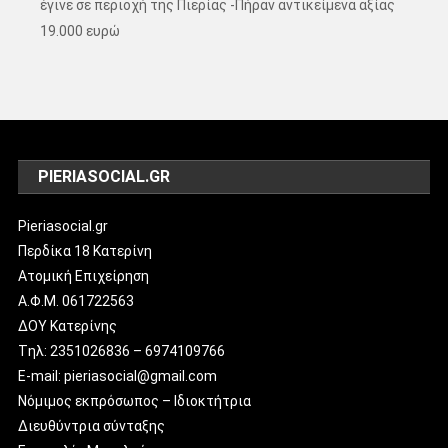
έγινε σε περιοχή της Πιερίας -Πήραν αντικείμενα αξίας
19.000 ευρώ
PIERIASOCIAL.GR
Pieriasocial.gr
Περδίκα 18 Κατερίνη
Ατομική Επιχείρηση
Α.Φ.Μ. 061722563
ΔΟΥ Κατερίνης
Tηλ: 2351026836 – 6974109766
E-mail: pieriasocial@gmail.com
Νόμιμος εκπρόσωπος – Ιδιοκτήτρια
Διευθύντρια σύνταξης