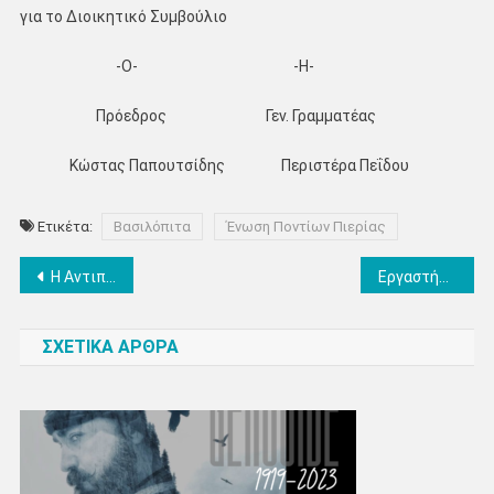
για το Διοικητικό Συμβούλιο
-Ο- -Η-
Πρόεδρος Γεν. Γραμματέας
Κώστας Παπουτσίδης Περιστέρα Πεΐδου
Ετικέτα:
Βασιλόπιτα
Ένωση Ποντίων Πιερίας
Πλοήγηση
Η Αντιπεριφερειάρχης δίπλα στους επαγγελματίες της Βόρειας Πιερίας – Σ. Μαυρίδου: Στηρίζουμε, συνεργαζόμαστε και ενισχύουμε την τοπική επιχειρηματικότητα
Εργαστήριο Σεναρίου Μικρού Μήκους από την Ένωση Σεναριογράφων Ελλάδος
άρθρων
ΣΧΕΤΙΚΑ ΑΡΘΡΑ