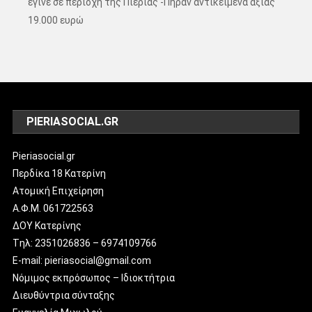
έγινε σε περιοχή της Πιερίας -Πήραν αντικείμενα αξίας
19.000 ευρώ
PIERIASOCIAL.GR
Pieriasocial.gr
Περδίκα 18 Κατερίνη
Ατομική Επιχείρηση
Α.Φ.Μ. 061722563
ΔΟΥ Κατερίνης
Tηλ: 2351026836 – 6974109766
E-mail: pieriasocial@gmail.com
Νόμιμος εκπρόσωπος – Ιδιοκτήτρια
Διευθύντρια σύνταξης