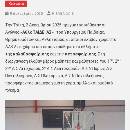
Κοινωνία
Pieria Social
9 Δεκεμβρίου 2025
Την Τρίτη, 2 Δεκεμβρίου 2025 πραγματοποιήθηκαν οι
Αγώνες
«ΑθλοΠΑΙΔΕΙ’ΑΣ»
, του Υπουργείου Παιδείας,
Θρησκευμάτων και Αθλητισμού, οι οποίοι έλαβαν χώρα στο
ΔΑΚ Λιτοχώρου και επικεντρώθηκε στα αθλήματα
της
καλαθοσφαίρισης
και της
πετοσφαίρισης
. Στη
ου
ου
διοργάνωση έλαβαν μέρος μαθητές και μαθήτριες του 1
, 2
,
ου
ο
3
Δ.Σ Λιτοχώρου, 2
Δ.Σ Λεπτοκαρυάς, Δ.Σ Ν.Πόρων, Δ.Σ
Παντελεήμονα, Δ.Σ Πλαταμώνα, Δ.Σ Ν.Παντελεήμονα ,
προσφέροντας μια μέρα γεμάτη χαρά, άμιλλα και ομαδικό
πνεύμα.