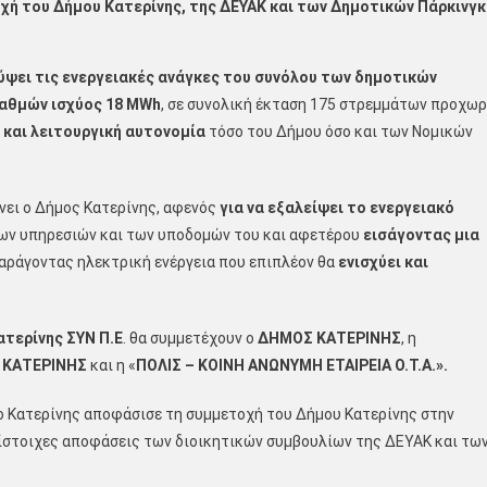
χή του Δήμου Κατερίνης, της ΔΕΥΑΚ και των Δημοτικών Πάρκινγκ
ψει τις ενεργειακές ανάγκες του συνόλου των δημοτικών
αθμών ισχύος 18
MWh
, σε συνολική έκταση 175 στρεμμάτων προχω
 και λειτουργική αυτονομία
τόσο του Δήμου όσο και των Νομικών
νει ο Δήμος Κατερίνης, αφενός
για να εξαλείψει το ενεργειακό
 των υπηρεσιών και των υποδομών του και αφετέρου
εισάγοντας μια
παράγοντας ηλεκτρική ενέργεια που επιπλέον θα
ενισχύει και
τερίνης ΣΥΝ Π.Ε
. θα συμμετέχουν ο
ΔΗΜΟΣ ΚΑΤΕΡΙΝΗΣ
, η
 ΚΑΤΕΡΙΝΗΣ
και η «
ΠΟΛΙΣ – ΚΟΙΝΗ ΑΝΩΝΥΜΗ ΕΤΑΙΡΕΙΑ Ο.Τ.Α.».
ο Κατερίνης αποφάσισε τη συμμετοχή του Δήμου Κατερίνης στην
τίστοιχες αποφάσεις των διοικητικών συμβουλίων της ΔΕΥΑΚ και τω