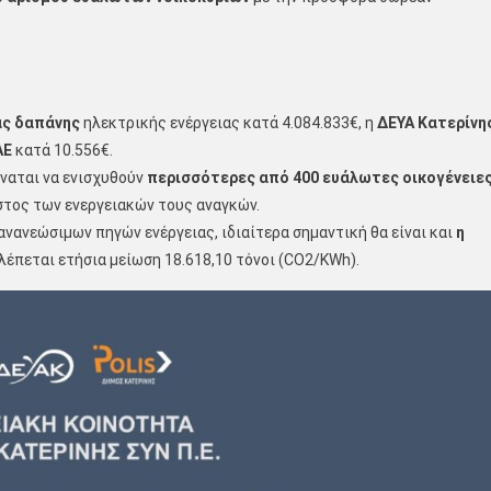
ας δαπάνης
ηλεκτρικής ενέργειας κατά 4.084.833€, η
ΔΕΥΑ Κατερίνη
ΑΕ
κατά 10.556€.
ύναται να ενισχυθούν
περισσότερες από
400 ευάλωτες οικογένειε
στος των ενεργειακών τους αναγκών.
ανανεώσιμων πηγών ενέργειας, ιδιαίτερα σημαντική θα είναι και
η
λέπεται ετήσια μείωση 18.618,10 τόνοι (CO2/KWh).