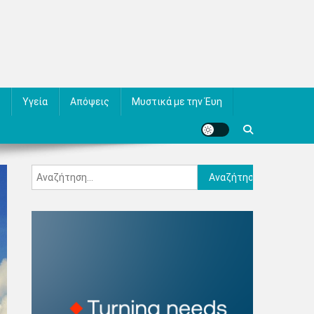
Υγεία
Απόψεις
Μυστικά με την Έυη
Αναζήτηση
για: